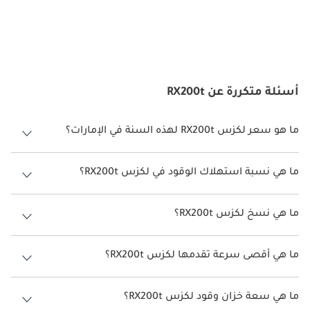
المنافسون
يتنافس لكزس RX200t مع سيارات الكروس أوفر الفاخرة المدمجة 
الأخرى مثل بي إم دبليو X3، وأودي Q5، ومرسيدس بنز GLC. تقدم هذه 
المركبات ميزات مشابهة، لكن يبرز RX200t بتصميمه الداخلي 
أسئلة متكررة عن RX200t
المصقول، وموثوقيته، وخدمة العملاء المشهورة من لكزس. إن تصميمه 
الأنيق ومحركه التوربيني الكفء يجعله خيارًا جذابًا لأولئك الذين يبحثون 
عن سيارة رياضية متعددة الاستخدامات فاخرة ومتوازنة.
ما هو سعر لكزس RX200t لهذه السنة في الإمارات؟
لكزس RX200t لهذه السنة في الإمارات هو TBD.
ما هي نسبة استهلاك الوقود في لكزس RX200t؟
اقترحت الشركة المصنعة أن تكون نسبة توفير استهلاك الوقود لسيارة لكزس
RX200t هو TBD.
ما هي نسخ لكزس RX200t؟
نسخ لكزس RX200t هي .
ما هي أقصى سرعة تقدمها لكزس RX200t؟
السرعة القصوى لكزس RX200t هي TBD.
ما هي سعة خزان وقود لكزس RX200t؟