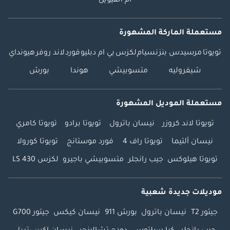
أم القيوين
مستعملة الماركة المشهورة
تويوتا
مرسيدس بنز
نسيام
لكزس
بي ام دبليو
فورد
لاند روفر
هيونداي
شيفروليه
متسوبيشي
هوندا
بورش
مستعملة الموديل المشهورة
تويوتا لاند كروزر
نيسان باترول
تويوتا برادو
تويوتا كامري
نيسان ألتيما
تويوتا راف 4
فورد موستانج
تويوتا كورولا
تويوتا هيلوكس
جيب رانجلر
متسوبيشي باجيرو
لكزس LS 430
موديلات جديدة شعبية
جيتور T2
نيسان باترول
بورش 911
نيسان كيكس
جيتور G700