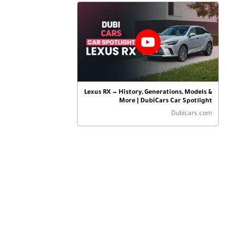
مراقبة النقاط العمياء، وتنبيه المرور الخلفي، وكاميرا الرؤية الخلفية. 
يتمتع RX200t أيضًا بهيكل قوي ووسائد هوائية متعددة، مما يوفر راحة 
البال وحماية للسائق والركاب.
أنواع المحركات
يعمل لكزس RX200t بمحرك توربيني سعة 2.0 لتر بأربع أسطوانات ينتج 
235 حصانًا. يتم اقتران المحرك بناقل حركة أوتوماتيكي ذو 6 سرعات، 
Lexus RX — History, Generations, Models &
مما يوفر تسارعًا سلسًا واستجابة سريعة. يأتي RX200t أيضًا بنظام دفع 
More | DubiCars Car Spotlight
رباعي، مما يوفر قدرة ممتازة على الجر والاستقرار في ظروف القيادة 
Dubicars.com
المختلفة. يوفر المحرك توازنًا قويًا بين القوة وكفاءة الوقود، مما يجعله 
مثاليًا للقيادة في المدينة وعلى الطرق السريعة.
الصيانة
تشمل الصيانة المنتظمة لـ لكزس RX200t تغييرات الزيت، وفحص 
المكابح، وتدوير الإطارات، وفحوصات منتظمة على المحرك ونظام 
الدفع. نظرًا للمحرك التوربيني، من المهم مراقبة أنظمة التبريد 
والتشحيم لضمان الأداء الأمثل. توصي لكزس باتباع فترات الخدمة 
المقررة من الشركة المصنعة للحفاظ على السيارة في حالة ممتازة.