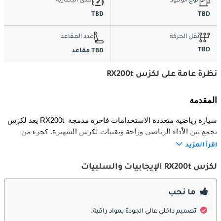
نوع الوقود
مدى البطارية
TBD
TBD
نقل الحركة
عدد المقاعد
TBD
TBD مقاعد
نظرة عامة على لكزس RX200t
المقدمة
يعد لكزس RX200t سيارة رياضية متعددة الاستخدامات فاخرة مدمجة 
تجمع بين الأداء الرياضي وراحة وتقنيات لكزس الشهيرة. كجزء من 
مجموعة RX، توفر RX200t توازنًا مثاليًا بين القوة والكفاءة والأناقة. إنها 
اقرأ المزيد
مثالية للسائقين الذين يبحثون عن سيارة فاخرة تجمع بين سهولة 
القيادة في المدينة وميزات الفخامة التي تشتهر بها لكزس.
لكزس RX200t الإيجابيات والسلبيات
الخارجية
ما نحب
يتميز التصميم الخارجي لـ لكزس RX200t بالأناقة والتطور، مع خطوط 
تصميم داخلي عالي الجودة بمواد راقية.
جريئة ووضعية ديناميكية. تحتوي السيارة على الشبك المميز من لكزس، 