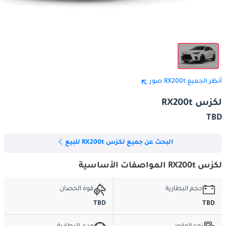
أنظر الجميع RX200t صور
لكزس RX200t
TBD
البحث عن جميع لكزس RX200t للبيع
لكزس RX200t المواصفات الأساسية
حجم البطارية
قوة الحصان
TBD
TBD