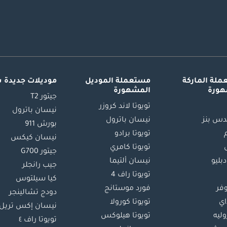
لة الماركة
مستعملة الموديل
موديلات جديدة 
هورة
المشهورة
جيتور T2
تويوتا لاند كروزر
نيسان باترول
س بنز
نيسان باترول
بورش 911
تويوتا برادو
نيسان كيكس
تويوتا كامري
جيتور G700
دبليو
نيسان ألتيما
جيب رانجلر
تويوتا راف 4
كيا سيلتوس
وفر
فورد موستانج
دودج تشالينجر
اي
تويوتا كورولا
نيسان إكس تريل
ليه
تويوتا هيلوكس
تويوتا راف ٤