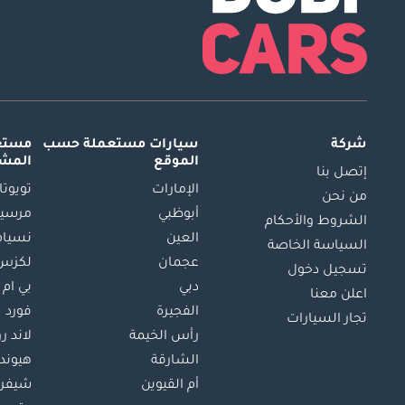
شركة
سيارات مستعملة
حسب
مستعم
الموقع
المش
إتصل بنا
الإمارات
تويوتا
من نحن
أبوظبي
مرسيد
الشروط والأحكام
العين
نسيام
السياسة الخاصة
عجمان
لكزس
تسجيل دخول
دبي
بي ام 
اعلن معنا
الفجيرة
فورد
تجار السيارات
رأس الخيمة
لاند ر
الشارقة
هيوند
أم القيوين
شيفرو