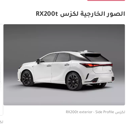
الصور الخارجية لكزس RX200t
لكزس RX200t exterior - Side Profile
لكزس  Angled