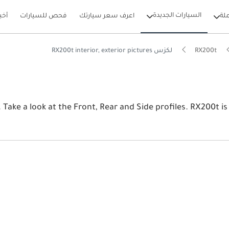
السيارات الجديدة
لة
اعرف سعر سيارتك
فحص للسيارات
أخب
RX200t
لكزس RX200t interior, exterior pictures
View the latest لكزس RX200t 2026 image gallery. لكزس t, Rear and Side profiles. RX200t is