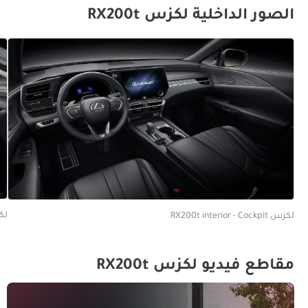
الصور الداخلية لكزس RX200t
لكزس ats
لكزس RX200t interior - Cockpit
مقاطع فيديو لكزس RX200t