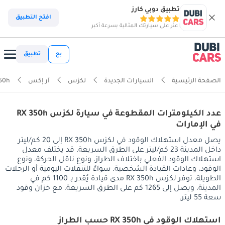
تطبيق دوبي كارز
افتح التطبيق
اعثر على سيارتك المثالية بسرعة أكبر
بع
تطبيق
الصفحة الرئيسية
السيارات الجديدة
لكزس
آر إكس
50h
عدد الكيلومترات المقطوعة في سيارة لكزس RX 350h
في الإمارات
يصل معدل استهلاك الوقود في لكزس RX 350h إلى 20 كم/ليتر
داخل المدينة 23 كم/ليتر على الطرق السريعة. قد يختلف معدل
استهلاك الوقود الفعلي باختلاف الطراز، ونوع ناقل الحركة، ونوع
الوقود، وعادات القيادة الشخصية. سواءً للتنقلات اليومية أو الرحلات
الطويلة، توفر لكزس RX 350h مدى قيادة يُقدر بـ 1100 كم في
المدينة، ويصل إلى 1265 كم على الطرق السريعة، مع خزان وقود
سعة 55 ليتر.
استهلاك الوقود في RX 350h حسب الطراز