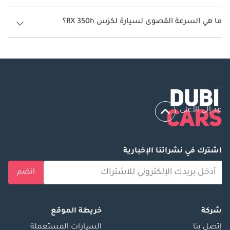
تنتج لكزس RX 350h قوة 246 حصان.
ما هي السرعة القصوى لسيارة لكزس RX 350h؟
السرعة القصوى لسيارة لكزس RX 350h هي 260 كم/الساعة.
عد إلى الأعلى
اشترك في نشراتنا الإخبارية
انضم
شركة
خريطة الموقع
إتصل بنا
السيارات المستعملة