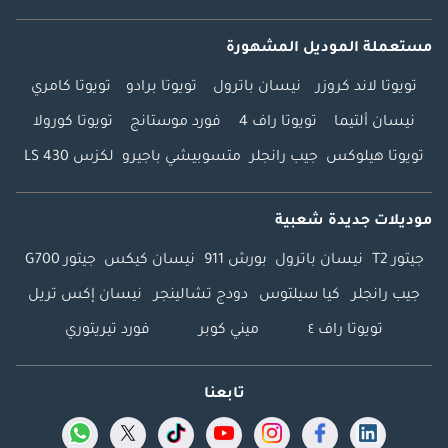
مستعملة الموديل المشهورة
تويوتا لاند كروزر
نيسان باترول
تويوتا برادو
تويوتا كامري
نيسان ألتيما
تويوتا راف 4
فورد موستانج
تويوتا كورولا
تويوتا هيلوكس
جيب رانجلر
متسوبيشي باجيرو
لكزس LS 430
موديلات جديدة شعبية
جيتور T2
نيسان باترول
بورش 911
نيسان كيكس
جيتور G700
جيب رانجلر
كيا سيلتوس
دودج تشالينجر
نيسان إكس تريل
تويوتا راف ٤
ميني كوبر
فورد تيريتوري
تابعنا