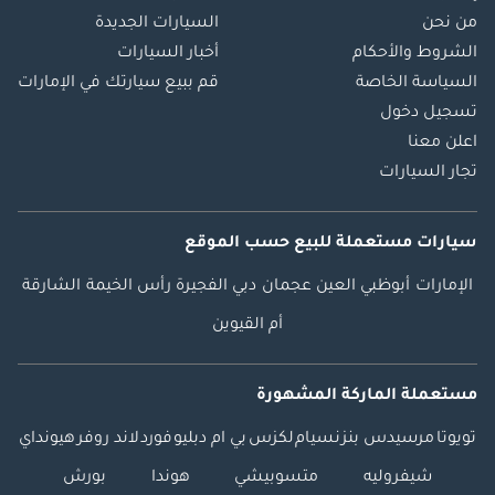
من نحن
السيارات الجديدة
الشروط والأحكام
أخبار السيارات
السياسة الخاصة
قم ببيع سيارتك في الإمارات
تسجيل دخول
اعلن معنا
تجار السيارات
سيارات مستعملة
للبيع
حسب الموقع
الإمارات
أبوظبي
العين
عجمان
دبي
الفجيرة
رأس الخيمة
الشارقة
أم القيوين
مستعملة الماركة المشهورة
تويوتا
مرسيدس بنز
نسيام
لكزس
بي ام دبليو
فورد
لاند روفر
هيونداي
شيفروليه
متسوبيشي
هوندا
بورش