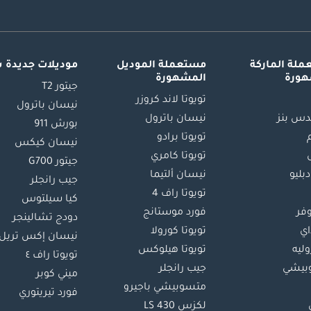
لة الماركة
مستعملة الموديل
موديلات جديدة 
هورة
المشهورة
جيتور T2
تويوتا لاند كروزر
نيسان باترول
س بنز
نيسان باترول
بورش 911
تويوتا برادو
نيسان كيكس
تويوتا كامري
جيتور G700
دبليو
نيسان ألتيما
جيب رانجلر
تويوتا راف 4
كيا سيلتوس
وفر
فورد موستانج
دودج تشالينجر
اي
تويوتا كورولا
نيسان إكس تريل
ليه
تويوتا هيلوكس
تويوتا راف ٤
بيشي
جيب رانجلر
ميني كوبر
متسوبيشي باجيرو
فورد تيريتوري
لكزس LS 430