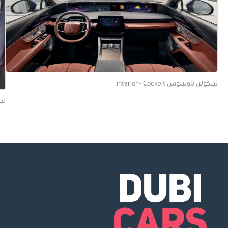
لينكولن ناوتيلوس interior - Cockpit
لينك