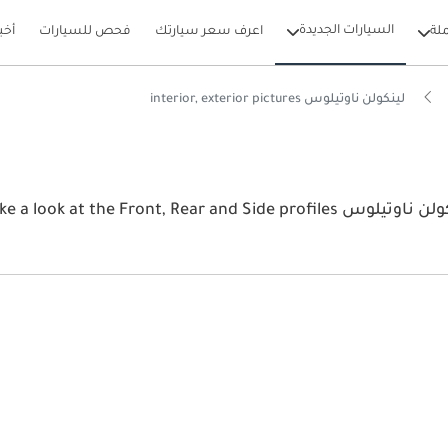
السيارات الجديدة
لة
اعرف سعر سيارتك
فحص للسيارات
أخب
لينكولن ناوتيلوس interior, exterior pictures