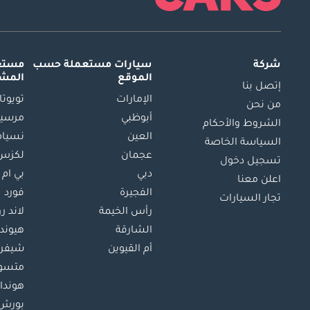
شركة
سيارات مستعملة
حسب
مستعم
الموقع
المش
إتصل بنا
الإمارات
تويوتا
من نحن
أبوظبي
مرسيد
الشروط والأحكام
العين
نسيام
السياسة الخاصة
عجمان
لكزس
تسجيل دخول
دبي
بي ام 
اعلن معنا
الفجيرة
فورد
تجار السيارات
رأس الخيمة
لاند ر
الشارقة
هيوند
أم القيوين
شيفرو
متسو
هوندا
بورش