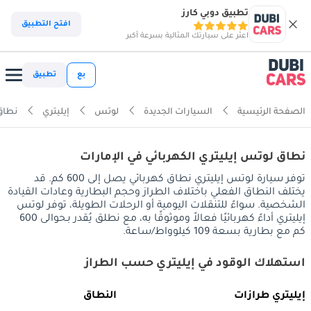
تطبيق دوبي كارز
افتح التطبيق
اعثر على سيارتك المثالية بسرعة أكبر
بع
تطبيق
الصفحة الرئيسية
السيارات الجديدة
لوتس
إيليتري
نطاق
نطاق لوتس إيليتري الكهربائي في الإمارات
توفر سيارة لوتس إيليتري نطاق كهربائي يصل إلى 600 كم. قد
يختلف النطاق الفعلي باختلاف الطراز وحجم البطارية وعادات القيادة
الشخصية. سواءً للتنقلات اليومية أو الرحلات الطويلة، توفر لوتس
إيليتري أداءً كهربائيًا فعالاً وموثوقًا به، مع نطلق يُقدر بـحوالى 600
كم مع بطارية بسعة 109 كيلوواط/ساعة.
استهلاك الوقود في إيليتري حسب الطراز
إيليتري طرازات
النطاق