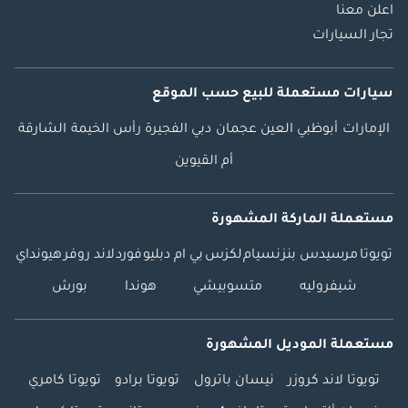
اعلن معنا
تجار السيارات
سيارات مستعملة
للبيع
حسب الموقع
الإمارات
أبوظبي
العين
عجمان
دبي
الفجيرة
رأس الخيمة
الشارقة
أم القيوين
مستعملة الماركة المشهورة
تويوتا
مرسيدس بنز
نسيام
لكزس
بي ام دبليو
فورد
لاند روفر
هيونداي
شيفروليه
متسوبيشي
هوندا
بورش
مستعملة الموديل المشهورة
تويوتا لاند كروزر
نيسان باترول
تويوتا برادو
تويوتا كامري