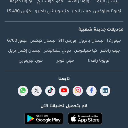
نيسان ألتيما
تويوتا راف 4
فورد موستانج
تويوتا كورولا
تويوتا هيلوكس
جيب رانجلر
متسوبيشي باجيرو
لكزس LS 430
موديلات جديدة شعبية
جيتور T2
نيسان باترول
بورش 911
نيسان كيكس
جيتور G700
جيب رانجلر
كيا سيلتوس
دودج تشالينجر
نيسان إكس تريل
تويوتا راف ٤
ميني كوبر
فورد تيريتوري
تابعنا
قم بتحميل تطبيقنا الآن