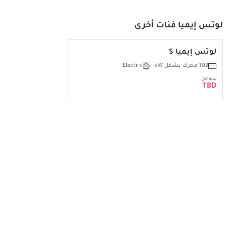
لوتس إيميا فئات أخرى
لوتس إيميا S
102 محرك بشكل W
Electric
بدءا من
TBD