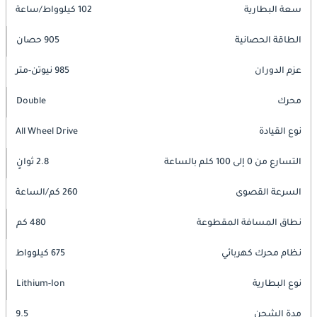
سعة البطارية
102 كيلوواط/ساعة
الطاقة الحصانية
905 حصان
عزم الدوران
985 نيوتن-متر
محرك
Double
نوع القيادة
All Wheel Drive
التسارع من 0 إلى 100 كلم بالساعة
2.8 ثوانٍ
السرعة القصوى
260 كم/الساعة
نطاق المسافة المقطوعة
480 كم
نظام محرك كهربائي
675 كيلوواط
نوع البطارية
Lithium-Ion
مدة الشحن
9.5