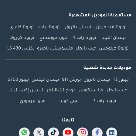
مستعملة الموديل المشهورة
تويوتا لاند كروزر
نيسان باترول
تويوتا برادو
تويوتا كامري
نيسان ألتيما
تويوتا راف 4
فورد موستانج
تويوتا كورولا
تويوتا هيلوكس
جيب رانجلر
متسوبيشي باجيرو
لكزس LS 430
موديلات جديدة شعبية
جيتور T2
نيسان باترول
بورش 911
نيسان كيكس
جيتور G700
جيب رانجلر
كيا سيلتوس
دودج تشالينجر
نيسان إكس تريل
تويوتا راف ٤
ميني كوبر
فورد تيريتوري
تابعنا