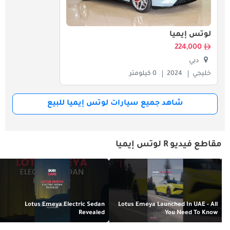
لوتس إيميا
224,000
دبي
خليجي
2024
0 كيلومتر
شاهد جميع سيارات لوتس إيميا للبيع
مقاطع فيديو R لوتس إيميا
Lotus Emeya Electric Sedan
Lotus Emeya Launched In UAE - All
Revealed
You Need To Know