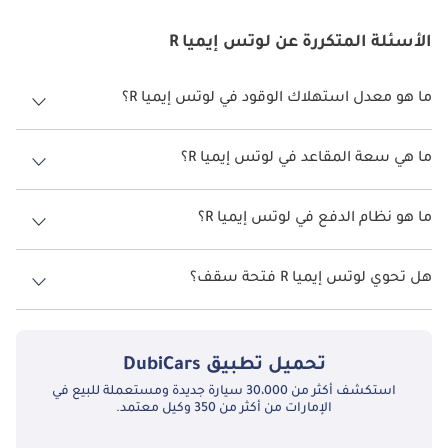
الأسئلة المتكررة عن لوتس إيميا R
ما هو معدل استهلاك الوقود في لوتس إيميا R؟
يبلغ معدل استهلاك الوقود المقترح من الشركة المصنعة لسيارة لوتس
إيميا 2026 من 480 كم - 600 كم.
ما هي سعة المقاعد في لوتس إيميا R؟
تتسع لوتس إيميا R لأ 5 أشخاص.
ما هو نظام الدفع في لوتس إيميا R؟
نظام الدفع في لوتس إيميا All Wheel Drive R.
هل تحوي لوتس إيميا R فتحة سقف؟
نعم توفر لوتس إيميا R فتحة السقف كخيار.
تحميل تطبيق
DubiCars
استكشف أكثر من 30،000 سيارة جديدة ومستعملة للبيع في
الإمارات من أكثر من 350 وكيل معتمد.