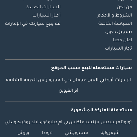
من نحن
السيارات الجديدة
الشروط والأحكام
أخبار السيارات
السياسة الخاصة
قم ببيع سيارتك في الإمارات
تسجيل دخول
اعلن معنا
تجار السيارات
سيارات مستعملة
للبيع
حسب الموقع
الإمارات
أبوظبي
العين
عجمان
دبي
الفجيرة
رأس الخيمة
الشارقة
أم القيوين
مستعملة الماركة المشهورة
تويوتا
مرسيدس بنز
نسيام
لكزس
بي ام دبليو
فورد
لاند روفر
هيونداي
شيفروليه
متسوبيشي
هوندا
بورش