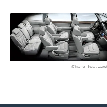
ين M7 interior - Seats