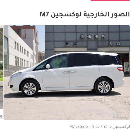
الصور الخارجية لوكسجين M7
لوكسجين
لوكسجين M7 exterior - Side Profile