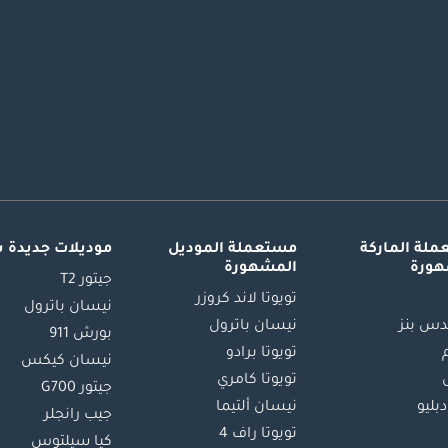
لة الماركة
مستعملة الموديل
موديلات جديدة 
هورة
المشهورة
جيتور T2
تويوتا لاند كروزر
نيسان باترول
س بنز
نيسان باترول
بورش 911
تويوتا برادو
نيسان كيكس
تويوتا كامري
جيتور G700
دبليو
نيسان ألتيما
جيب رانجلر
تويوتا راف 4
كيا سيلتوس