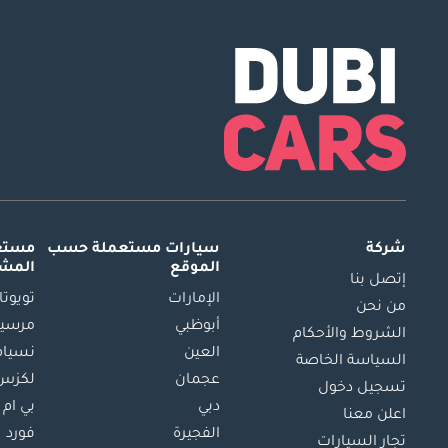
شركة
سيارات مستعملة
حسب
مستعم
الموقع
المش
إتصل بنا
الإمارات
تويوتا
من نحن
أبوظبي
مرسيد
الشروط والأحكام
العين
نسيام
السياسة الخاصة
عجمان
لكزس
تسجيل دخول
دبي
بي ام 
اعلن معنا
الفجيرة
فورد
تجار السيارات