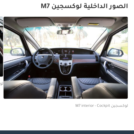
الصور الداخلية لوكسجين M7
لوكسج
لوكسجين M7 interior - Cockpit