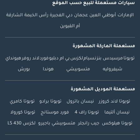
سيارات مستعملة
للبيع
حسب الموقع
الإمارات
أبوظبي
العين
عجمان
دبي
الفجيرة
رأس الخيمة
الشارقة
أم القيوين
مستعملة الماركة المشهورة
تويوتا
مرسيدس بنز
نسيام
لكزس
بي ام دبليو
فورد
لاند روفر
هيونداي
شيفروليه
متسوبيشي
هوندا
بورش
مستعملة الموديل المشهورة
تويوتا لاند كروزر
نيسان باترول
تويوتا برادو
تويوتا كامري
نيسان ألتيما
تويوتا راف 4
فورد موستانج
تويوتا كورولا
تويوتا هيلوكس
جيب رانجلر
متسوبيشي باجيرو
لكزس LS 430