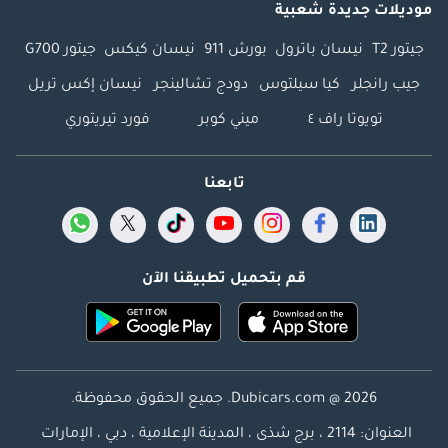
موديلات جديدة شعبية
جيتور T2
نيسان باترول
بورش 911
نيسان كيكس
جيتور G700
جيب رانجلر
كيا سيلتوس
دودج تشالينجر
نيسان إكس تريل
تويوتا راف ٤
ميني كوبر
فورد تيريتوري
تابعنا
قم بتحميل تطبيقنا الآن
Dubicars.com @ 2026. جميع الحقوق محفوظة.
العنوان: 2114 ، برج شذى ، المدينة الإعلامية ، دبي ، الإمارات