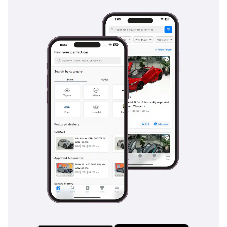
التزام ماركوبولو برضا العملاء
تُولي ماركوبولو اهتمامًا بالغًا برضا العملاء، حيث تُقدم خدمات دعم شاملة
في دولة الإمارات العربية المتحدة. وبفضل شبكة واسعة من مراكز الخدمة
وقطع الغيار المتوفرة بسهولة، تضمن الشركة الحد الأدنى من وقت توقف
مركباتها. كما تُعزز برامج التدريب للسائقين وفرق الصيانة أداء وموثوقية
حافلات ماركوبولو. بالإضافة إلى ذلك، يعكس التزام العلامة التجارية بالابتكار
والاستدامة تفانيها في تلبية الاحتياجات المتغيرة لعملائها في دولة الإمارات
العربية المتحدة.
الخلاصة
أصبحت ماركوبولو اسمًا موثوقًا به في قطاع النقل في دولة الإمارات العربية
المتحدة من خلال تقديم حافلات عالية الجودة تجمع بين السلامة والراحة
والموثوقية. تُلبي تشكيلة ماركوبولو المتنوعة من الحافلات احتياجات
مختلفة، بدءًا من النقل العام وصولًا إلى السفر الفاخر، مما يجعلها لاعبًا
رئيسيًا في قطاع النقل بالمنطقة. ومن خلال التوافق مع أهداف دولة
الإمارات العربية المتحدة في مجال النقل المستدام والفعال، تواصل
ماركوبولو إسهامها في تقدم الدولة، واضعةً معايير جديدة للتميز في صناعة
الحافلات.