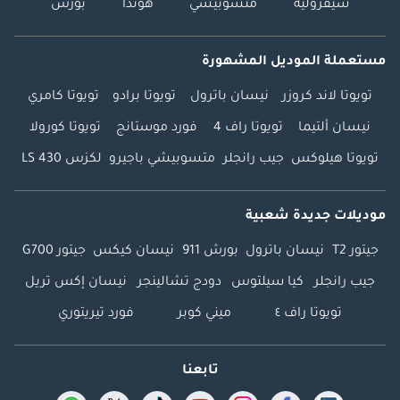
شيفروليه
متسوبيشي
هوندا
بورش
مستعملة الموديل المشهورة
تويوتا لاند كروزر
نيسان باترول
تويوتا برادو
تويوتا كامري
نيسان ألتيما
تويوتا راف 4
فورد موستانج
تويوتا كورولا
تويوتا هيلوكس
جيب رانجلر
متسوبيشي باجيرو
لكزس LS 430
موديلات جديدة شعبية
جيتور T2
نيسان باترول
بورش 911
نيسان كيكس
جيتور G700
جيب رانجلر
كيا سيلتوس
دودج تشالينجر
نيسان إكس تريل
تويوتا راف ٤
ميني كوبر
فورد تيريتوري
تابعنا