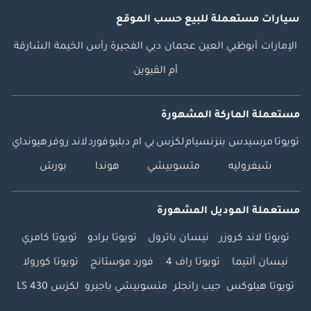
سيارات مستعملة
للبيع
حسب الموقع
الإمارات
أبوظبي
العين
عجمان
دبي
الفجيرة
رأس الخيمة
الشارقة
أم القيوين
مستعملة الماركة المشهورة
تويوتا
مرسيدس بنز
نسيام
لكزس
بي ام دبليو
فورد
لاند روفر
هيونداي
شيفروليه
متسوبيشي
هوندا
بورش
مستعملة الموديل المشهورة
تويوتا لاند كروزر
نيسان باترول
تويوتا برادو
تويوتا كامري
نيسان ألتيما
تويوتا راف 4
فورد موستانج
تويوتا كورولا
تويوتا هيلوكس
جيب رانجلر
متسوبيشي باجيرو
لكزس LS 430