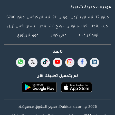
موديلات جديدة شعبية
جيتور T2
نيسان باترول
بورش 911
نيسان كيكس
جيتور G700
جيب رانجلر
كيا سيلتوس
دودج تشالينجر
نيسان إكس تريل
تويوتا راف ٤
ميني كوبر
فورد تيريتوري
تابعنا
قم بتحميل تطبيقنا الآن
Dubicars.com @ 2026. جميع الحقوق محفوظة.