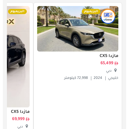
البريميوم
البريميوم
مازدا CX5
65,499
دبي
خليجي
2024
72,998 كيلومتر
مازدا CX5
69,999
دبي