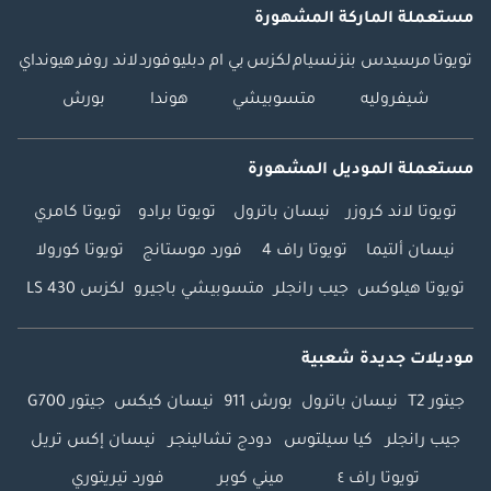
مستعملة الماركة المشهورة
تويوتا
مرسيدس بنز
نسيام
لكزس
بي ام دبليو
فورد
لاند روفر
هيونداي
شيفروليه
متسوبيشي
هوندا
بورش
مستعملة الموديل المشهورة
تويوتا لاند كروزر
نيسان باترول
تويوتا برادو
تويوتا كامري
نيسان ألتيما
تويوتا راف 4
فورد موستانج
تويوتا كورولا
تويوتا هيلوكس
جيب رانجلر
متسوبيشي باجيرو
لكزس LS 430
موديلات جديدة شعبية
جيتور T2
نيسان باترول
بورش 911
نيسان كيكس
جيتور G700
جيب رانجلر
كيا سيلتوس
دودج تشالينجر
نيسان إكس تريل
تويوتا راف ٤
ميني كوبر
فورد تيريتوري