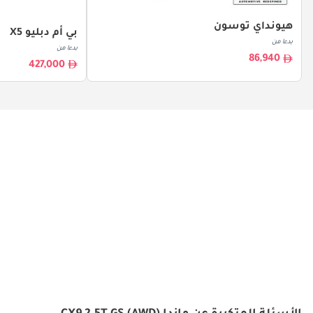
هيونداي توسون
بي أم دبليو X5
بدءا من
بدءا من
86,940
427,000