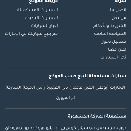
شركة
خريطة الموقع
إتصل بنا
السيارات المستعملة
من نحن
السيارات الجديدة
الشروط والأحكام
أخبار السيارات
السياسة الخاصة
قم ببيع سيارتك في الإمارات
تسجيل دخول
اعلن معنا
تجار السيارات
سيارات مستعملة
للبيع
حسب الموقع
الإمارات
أبوظبي
العين
عجمان
دبي
الفجيرة
رأس الخيمة
الشارقة
أم القيوين
مستعملة الماركة المشهورة
تويوتا
مرسيدس بنز
نسيام
لكزس
بي ام دبليو
فورد
لاند روفر
هيونداي