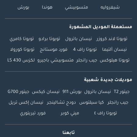
شيفروليه
متسوبيشي
هوندا
بورش
مستعملة الموديل المشهورة
تويوتا لاند كروزر
نيسان باترول
تويوتا برادو
تويوتا كامري
نيسان ألتيما
تويوتا راف 4
فورد موستانج
تويوتا كورولا
تويوتا هيلوكس
جيب رانجلر
متسوبيشي باجيرو
لكزس LS 430
موديلات جديدة شعبية
جيتور T2
نيسان باترول
بورش 911
نيسان كيكس
جيتور G700
جيب رانجلر
كيا سيلتوس
دودج تشالينجر
نيسان إكس تريل
تويوتا راف ٤
ميني كوبر
فورد تيريتوري
تابعنا