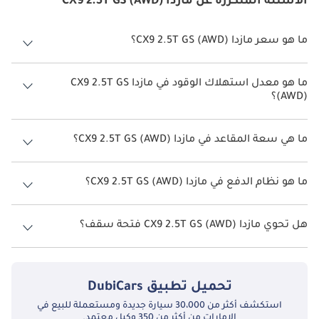
الأسئلة المتكررة عن مازدا CX9 2.5T GS (AWD)
ما هو سعر مازدا CX9 2.5T GS (AWD)؟
سعر مازدا CX9 2.5T GS (AWD) هو درهم 121,000.
ما هو معدل استهلاك الوقود في مازدا CX9 2.5T GS
(AWD)؟
يبلغ معدل استهلاك الوقود المقترح من الشركة المصنعة لسيارة مازدا CX9
2026 من 11.8 كم/ليتر.
ما هي سعة المقاعد في مازدا CX9 2.5T GS (AWD)؟
تتسع مازدا CX9 2.5T GS (AWD) لأ 7 أشخاص.
ما هو نظام الدفع في مازدا CX9 2.5T GS (AWD)؟
نظام الدفع في مازدا CX9 All Wheel Drive 2.5T GS (AWD).
هل تحوي مازدا CX9 2.5T GS (AWD) فتحة سقف؟
نعم توفر مازدا CX9 2.5T GS (AWD) فتحة السقف كخيار.
تحميل تطبيق
DubiCars
استكشف أكثر من 30،000 سيارة جديدة ومستعملة للبيع في
الإمارات من أكثر من 350 وكيل معتمد.