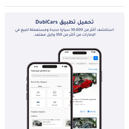
نعم توفر مازدا CX9 2.5T Ignite Edition (AWD) فتحة السقف كخيار.
تحميل تطبيق
DubiCars
استكشف أكثر من 30،000 سيارة جديدة ومستعملة للبيع في
الإمارات من أكثر من 350 وكيل معتمد.