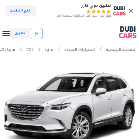
تطبيق دوبي كارز
افتح التطبيق
اعثر على سيارتك المثالية بسرعة أكبر
بع
تطبيق
الصفحة الرئيسية
السيارات الجديدة
مازدا
CX9
مازدا CX9 2.5T Ignite Edition (AWD)