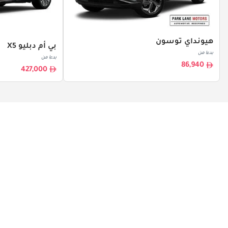
هيونداي توسون
بي أم دبليو X5
بدءا من
بدءا من
86,940
427,000