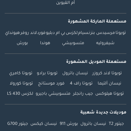
أم القيوين
مستعملة الماركة المشهورة
تويوتا
مرسيدس بنز
نسيام
لكزس
بي ام دبليو
فورد
لاند روفر
هيونداي
شيفروليه
متسوبيشي
هوندا
بورش
مستعملة الموديل المشهورة
تويوتا لاند كروزر
نيسان باترول
تويوتا برادو
تويوتا كامري
نيسان ألتيما
تويوتا راف 4
فورد موستانج
تويوتا كورولا
تويوتا هيلوكس
جيب رانجلر
متسوبيشي باجيرو
لكزس LS 430
موديلات جديدة شعبية
جيتور T2
نيسان باترول
بورش 911
نيسان كيكس
جيتور G700