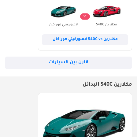
VS
مكلارين 540C
لامبورغيني هوراكان
مكلارين 540C vs لامبورغيني هوراكان
قارن بين السيارات
مكلارين 540C البدائل