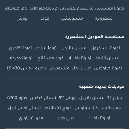
تويوتا
مرسيدس بنز
نسيام
لكزس
بي ام دبليو
فورد
لاند روفر
هيونداي
شيفروليه
متسوبيشي
هوندا
بورش
مستعملة الموديل المشهورة
تويوتا لاند كروزر
نيسان باترول
تويوتا برادو
تويوتا كامري
نيسان ألتيما
تويوتا راف 4
فورد موستانج
تويوتا كورولا
تويوتا هيلوكس
جيب رانجلر
متسوبيشي باجيرو
لكزس LS 430
موديلات جديدة شعبية
جيتور T2
نيسان باترول
بورش 911
نيسان كيكس
جيتور G700
جيب رانجلر
كيا سيلتوس
دودج تشالينجر
نيسان إكس تريل
تويوتا راف ٤
ميني كوبر
فورد تيريتوري