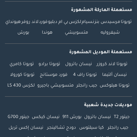
مستعملة الماركة المشهورة
تويوتا
مرسيدس بنز
نسيام
لكزس
بي ام دبليو
فورد
لاند روفر
هيونداي
شيفروليه
متسوبيشي
هوندا
بورش
مستعملة الموديل المشهورة
تويوتا لاند كروزر
نيسان باترول
تويوتا برادو
تويوتا كامري
نيسان ألتيما
تويوتا راف 4
فورد موستانج
تويوتا كورولا
تويوتا هيلوكس
جيب رانجلر
متسوبيشي باجيرو
لكزس LS 430
موديلات جديدة شعبية
جيتور T2
نيسان باترول
بورش 911
نيسان كيكس
جيتور G700
جيب رانجلر
كيا سيلتوس
دودج تشالينجر
نيسان إكس تريل