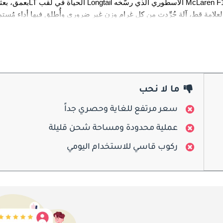
بدأ نهضة سيارات الطريق من McLaren عام 2010 بـ MP4-12C التي تطوّرت إلى 650S عام 2014 حاملةً مزيداً من القوة و
Longtail يحمل إرثاً هائلاً من ngtail
ما لا نحب
سعر مرتفع للغاية وحصري جداً
عملية محدودة ومساحة شحن قليلة
ركوب قاسي للاستخدام اليومي
الشاسيه لأعمال المضمار. وظهرت 675LT Spider عام 2016 بـ 500 وحدة أيضاً. وتزيد قيمة McLaren 675LT في إصدار 2026 ارتفاعاً ملحوظاً عن 
مستويات سعر McLaren 675LT الأصلية. ولا تزال تسمية Longtail تُميّز أكثر آلات McLaren تطرفاً وتمحورا
يُعلن المظهر الخارجي لـ McLaren 675LT فوراً عن نواياه الأكثر عدوانية. المُقسّم الأمامي ممتد بدرامية مُقارنةً بـ 50S