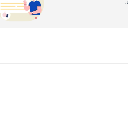
لتعظيم الضغط الهوائي الأرضي مع تقليص الوزن. تحتفظ المصابيح بتوقيع LED المنحني لـ McLaren، لكن الهيكل المحيط أُعيد نحته بمدا
.
dihedral، غير أن مداخل
في المناطق غير الحرجة لتوفير وزن إضافي. العجلات المطروقة فريدة لـ LT، مُصمَّمة لتكون أمتن وأخف من عجلات 650S القياسية، وت
العنصر البصري الأكثر درامية في المؤخرة، حيث تتميز McLaren 675LT في إصدار 2026 بجناح خلفي نشط ضخم من ألياف الكربو
تحت الغطاء الخلفي يجلس أكثر نسخ محرك M838TL من McLaren عدوانيةً، وهو V8 سعة 3.8 ليتر مزدوج الشاحن التوربيني يُنتج 66
دورة في الدقيقة و700 نيوتن متر من العزم ابتداءً من 5,500 دورة في الدقيقة. أعاد مهندسو McLaren تصميم المحرك ج