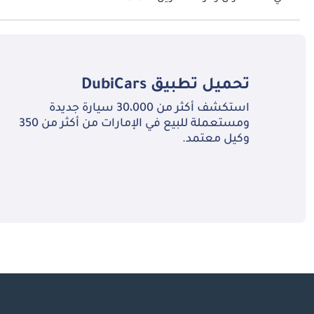
تبلغ سعة خزان الوقود في مكلارين 675LT TBD.
في الآلات الحديثة.
تحميل تطبيق
DubiCars
الراحة الداخلية وتقنيات الكابينة في McLaren 675LT إصدار 2026
استكشف أكثر من 30،000 سيارة جديدة
ومستعملة للبيع في الإمارات من أكثر من 350
وكيل معتمد.
بحشوة دنيا مُصمَّمة لتثبيت السائق بإحكام خلال العم
ألياف الكربون على نطاق واسع في الداخل، لأغراض جمالية وللحفاظ على الوزن منخفضاً.
شاشة أجهزة رقمية بمعلومات 
المشترين حذفه كلياً لتوفير وزن إضافي.