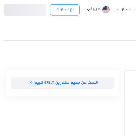
تسجيل دخول
العربية
ار السيارات
بع سيارتك
البحث عن جميع مكلارين 675LT للبيع