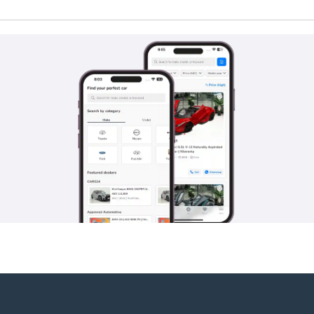
الكهربائية المعاصرة مضاهاتها. وتتيح McLaren 675LT في إصدار 2026 بعضاً من أكثر إعدادات التوجيه تواصلاً في أي سيارة خ
ل في المضمار مع توفير كتلة أقل جوهرياً من العناصر القياسية. يحلّ Alcantara محل الجلد 
لا توجد مساحة للركاب في المؤخرة نظراً للتكوين الصارم بمقعدين، وسعة الأمتعة الأمامية محدودة بـ 150 لتراً. يستخدم نظام الم
واضحة وقابلة للتخصيص عبر جميع أوضاع القيادة. يتوفر نظام صوتي Meridian الفاخر كترقية اختيارية، وإن اختار
حول المضمار. كان سعر McLaren 675LT عند الإطلاق أعلى بشكل ملحوظ من 650S، مع توصيل معظم الأمثلة بخيارات واسعة من ألياف الك