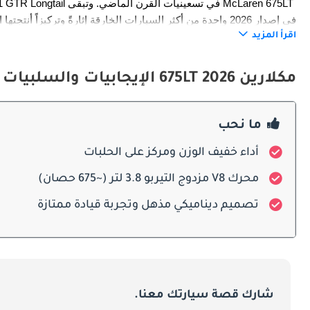
المضمار على الطريق العام. الإنتاج المحدود، والمديات الهوائية العدوانية، والهندسة التي لا تقبل التنازل، كلها سمات تُعرّف هذه الآلة النادرة المُحتفى بها.
اقرأ المزيد
التاريخ والتطوير
مكلارين 675LT 2026 الإيجابيات والسلبيات
ما نحب
عنها.
أداء خفيف الوزن ومركز على الحلبات
محرك V8 مزدوج التيربو 3.8 لتر (~675 حصان)
تصميم ديناميكي مذهل وتجربة قيادة ممتازة
الاستثنائي.
التصميم الخارجي
شارك قصة سيارتك معنا.