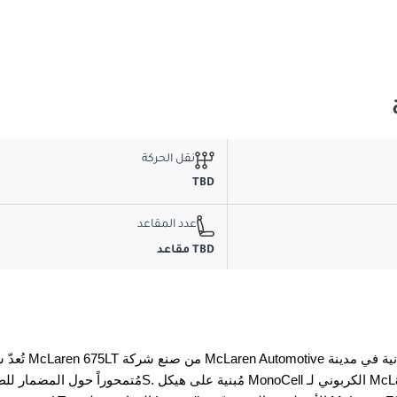
نقل الحركة
TBD
عدد المقاعد
TBD مقاعد
تُعدّ سيارة McLaren 675LT من صنع شركة McLaren Automotive البري