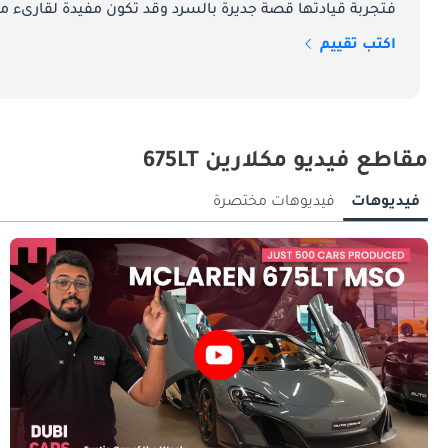
فتجربة قيادتها قصة جديرة بالسرد وقد تكون مفيدة لقارىء ما
تهوية إضافية. غطاء المحرك ذاته مصنوع من ألياف الكربون مع قطوع تهوية بارزة توجّه الهواء عبر مشعات الجبهة الأمامية وتُخرجه فوق الجسم العلوي.
اكتب تقييم
الفرامل الخزفية الكربونية.
مقاطع فيديو مكلارين 675LT
فيديوهات
فيديوهات مختصرة
الواسع من ألياف الكربون والهندسة الحصرية التي دُمجت في كل لوح.
McLaren 675LT - الأداء ومواصفات المحرك
أو مُعدَّلة مُقارنةً بمحرك 650S، مما يكشف عمق الجهد الهندسي المبذول.