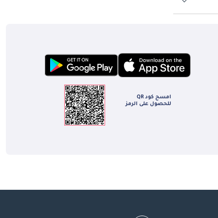
يظل التوجيه الكهرومائي مُتضمَّناً، وهو عنصر نادر بشكل متزايد في السيارات الخارقة الحديثة، يُقدّم الإحساس والتغذية الراجعة التي لا تستطيع الإعدادات 
ارقة إنتاجية، مُمكّنةً السائق 
من استشعار كل تضاريس الطريق وكل انتقال وزن في المحور الأمامي. يُفضي مزيج كل هذه الأنظمة إلى سيارة تبدو حيّةً بطريقة نادراً ما تجد مضاهياً لها 
كابينة McLaren 675LT أكثر تركيزاً من 650S، مع تقديم تخفيض الوزن على التعيينات الفاخرة. المقاعد القياسية عبارة عن مقاعد سباق من ألياف الكربون 
امسح كود QR
على 
للحصول على الرمز
معظم الأسطح بما فيها لوحة الأجهزة والأبواب ووحدة التحكم المركزية، مُقدِّماً تشطيباً ألمس يعكس ضوءاً أقل خلال جلسات المضمار. يُستخدم تشطيب 
علومات والترفيه شاشة 
IRIS اللمسية بـ 7 بوصات بتوجيه رأسي تُشغّل واجهة McLaren الخاصة مع دعم لـ Bluetooth والملاحة والتكامل الأساسي للهاتف الذكي. تتصدّر السائقَ 
 كثير من 
مزايا الراحة محدودة بمعايير السيارات الخارقة، مع ضبط يدوي للمقعد والتحكم الأساسي في المناخ ومحدودية التخزين، كلها تعكس التوجيه المتمحور 
ربون 