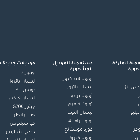
تبدأ السلامة من هيكل MonoCell من ألياف الكربون في صميم McLaren 675LT، خلية ركاب أحادية القطعة توف
لة الماركة
مستعملة الموديل
موديلات جديدة 
هورة
المشهورة
ت متعددة، والتحكم الديناميكي في الثبات بعتبات قابلة للتعديل، ونظام ABS مع ت
جيتور T2
تويوتا لاند كروزر
نيسان باترول
س بنز
نيسان باترول
بورش 911
تويوتا برادو
نيسان كيكس
تويوتا كامري
وتستفيد McLaren 675LT في إصدار 26
جيتور G700
دبليو
نيسان ألتيما
جيب رانجلر
تويوتا راف 4
كيا سيلتوس
وفر
فورد موستانج
دودج تشالينجر
اي
تويوتا كورولا