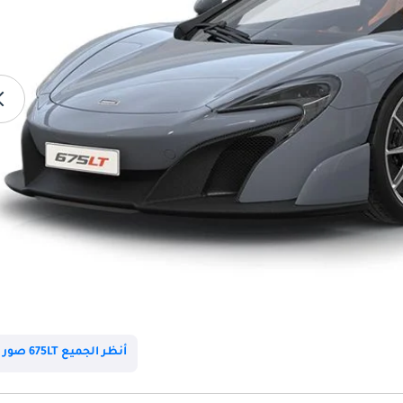
أنظر الجميع 675LT صور