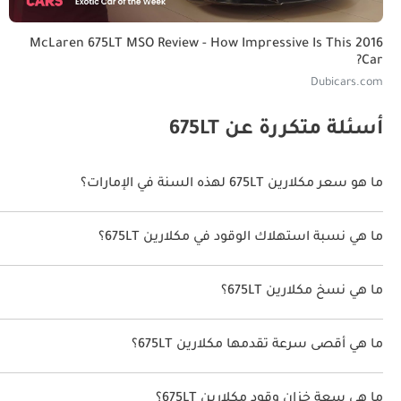
2016 McLaren 675LT MSO Review - How Impressive Is This
Car?
مذهلة، فيما يُقدّم صوت عادم التيتانيوم أحد أكثر الأصوات تأثيراً في نطاق McLaren الحديث.
Dubicars.com
تناظرياً أص
أسئلة متكررة عن 675LT
الإطلاق، تعكس ندرة الطراز ومكانته الخاصة في تاريخ McLaren الحديث.
ما هو سعر مكلارين 675LT لهذه السنة في الإمارات؟
ناقل الحركة ومنظومة الدفع في McLaren 675LT إصدار 2026
مكلارين 675LT لهذه السنة في الإمارات هو TBD.
ما هي نسبة استهلاك الوقود في مكلارين 675LT؟
اقترحت الشركة المصنعة أن تكون نسبة توفير استهلاك الوقود لسيارة مكلارين 675LT هو TBD.
الوقود عند تغيير السرعة للأعلى مُنتجاً تكسيرات مسموعة من عادم التيتانيوم.
ما هي نسخ مكلارين 675LT؟
نسخ مكلارين 675LT هي .
ما هي أقصى سرعة تقدمها مكلارين 675LT؟
خيار للدفع الرباعي، بل تعتمد العلامة على تفاضل مفتوح مقروناً ب
السرعة القصوى مكلارين 675LT هي TBD.
العامة. معدلات الزنبرك أكثر صلابةً من 650S والشريط الأمامي المضاد للانقلاب أكثر عدوانيةً وهندسة التعليق مُحسَّنة للعمل في المضمار.
ما هي سعة خزان وقود مكلارين 675LT؟