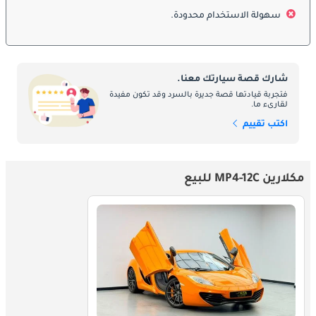
لسهولة الوصول والحد الأدنى من التشتيت.
سهولة الاستخدام محدودة.
المواد الفاخرة: تم تزيين المقصورة بمواد متميزة مثل الجلد ، الكانتارا ،
وتقليم ألياف الكربون ، مما يمنحها إحساسًا بالبهجة.
مقعد مريح: على الرغم من حالة السيارة الخارقة ، توفر MP4-12C
شارك قصة سيارتك معنا.
مقاعد مريحة وساحة واسعة للساقين ، مما يجعلها مناسبة لمحركات
فتجربة قيادتها قصة جديرة بالسرد وقد تكون مفيدة
الأقراص الممتدة.
لقارىء ما.
اكتب تقييم
ميزات السلامة:
مكلارين MP4-12C للبيع
السلامة أمر بالغ الأهمية ، حتى في السيارة الخارقة عالية الأداء مثل
MP4-12C. على مر السنين ، أدرجت ميزات السلامة المتقدمة:
خلية سلامة ألياف الكربون: تتميز MP4-12C بخلية أمان من ألياف
الكربون توفر شرنقة واقية للركاب ، مما يعزز سلامة التصادم.
مساعدات السائق المتقدمة: تم تجهيز التكرارات الحديثة بأنظمة
مساعدة السائق المتقدمة ، بما في ذلك التحكم في الثبات والتحكم في
الجر ، لضمان المعالجة المثلى حتى في الظروف الصعبة.