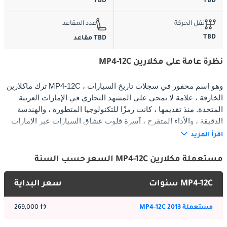
TBD
TBD
نقل الحركة
عدد المقاعد
TBD
TBD مقاعد
نظرة عامة على مكلارين MP4-12C
ترك ماكلارين MP4-12C ، وهو اسم محفور في سجلات تاريخ السيارات
الخارقة ، علامة لا تمحى على المشهد التجاري في الإمارات العربية
المتحدة. منذ تقديمها ، كانت رمزًا للتكنولوجيا المتطورة ، والهندسة
الدقيقة ، والأداء المتقرح ، آسرة قلوب عشاق السيارات عبر الإمارات
العربية المتحدة.
اقرأ المزيد
مستعملة مكلارين MP4-12C السعر حسب السنة
الخارج:
MP4-12C سنوات
سعر البداية
التصميم الخارجي لـ McLaren MP4-12C هو شهادة على مبادئ
الديناميكا الهوائية والجمال الوظيفي. عبر أجيالها ، دفعت باستمرار
مستعملة MP4-12C 2013
269,000
حدود جماليات السيارات الخارقة: