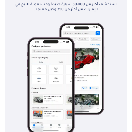
استكشف أكثر من 30،000 سيارة جديدة ومستعملة للبيع في
الإمارات من أكثر من 350 وكيل معتمد.
Porsche 911 Turbo: يجمع 911 Turbo بين سهولة الاستخدام اليومية
والأداء المذهل ، ويتميز بتصميم المحرك الخلفي وسمعة الدقة.
أودي R8: تقدم أودي R8 تجربة سوبر كار سهلة الاستخدام ، وتمزج
محرك V10 ، والدفع الرباعي ، والداخلية المريحة.
نيسان GT-R: تُعرف GT-R ، المعروفة باسم "Godzilla" في عالم
السيارات ، بأداء منحني للعقل واستقرار الدفع الرباعي.
مرسيدس AMG GT: تجمع AMG GT بين المظهر المذهل ومحرك V8
قوي ، مما يوفر مزيجًا من الفخامة والأداء.
أستون مارتن فانتاج: يقدم فانتاج الأناقة البريطانية ، ومحرك V8 قوي ،
وتصميم ينضح بالرقي.
إن إرث ماكلارين MP4-12C في الإمارات العربية المتحدة هو أحد الأداء
المذهل والتكنولوجيا المتطورة والتصميم المذهل. لقد كانت باستمرار
في طليعة ابتكار السيارات الخارقة ، حيث تقدم تجربة قيادة لا تنسى
بقدر ما هي مبهجة.