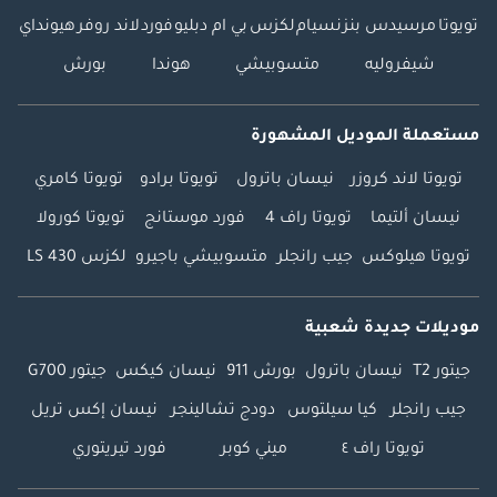
تويوتا
مرسيدس بنز
نسيام
لكزس
بي ام دبليو
فورد
لاند روفر
هيونداي
شيفروليه
متسوبيشي
هوندا
بورش
مستعملة الموديل المشهورة
تويوتا لاند كروزر
نيسان باترول
تويوتا برادو
تويوتا كامري
نيسان ألتيما
تويوتا راف 4
فورد موستانج
تويوتا كورولا
تويوتا هيلوكس
جيب رانجلر
متسوبيشي باجيرو
لكزس LS 430
موديلات جديدة شعبية
جيتور T2
نيسان باترول
بورش 911
نيسان كيكس
جيتور G700
جيب رانجلر
كيا سيلتوس
دودج تشالينجر
نيسان إكس تريل
تويوتا راف ٤
ميني كوبر
فورد تيريتوري