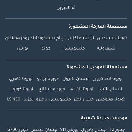
أم القيوين
مستعملة الماركة المشهورة
تويوتا
مرسيدس بنز
نسيام
لكزس
بي ام دبليو
فورد
لاند روفر
هيونداي
شيفروليه
متسوبيشي
هوندا
بورش
مستعملة الموديل المشهورة
تويوتا لاند كروزر
نيسان باترول
تويوتا برادو
تويوتا كامري
نيسان ألتيما
تويوتا راف 4
فورد موستانج
تويوتا كورولا
تويوتا هيلوكس
جيب رانجلر
متسوبيشي باجيرو
لكزس LS 430
موديلات جديدة شعبية
جيتور T2
نيسان باترول
بورش 911
نيسان كيكس
جيتور G700