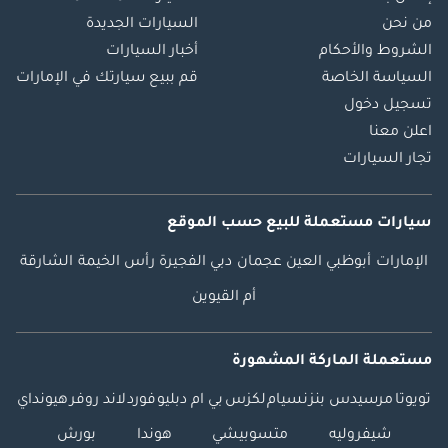
من نحن
السيارات الجديدة
الشروط والأحكام
أخبار السيارات
السياسة الخاصة
قم ببيع سيارتك في الإمارات
تسجيل دخول
اعلن معنا
تجار السيارات
سيارات مستعملة
للبيع
حسب الموقع
الإمارات
أبوظبي
العين
عجمان
دبي
الفجيرة
رأس الخيمة
الشارقة
أم القيوين
مستعملة الماركة المشهورة
تويوتا
مرسيدس بنز
نسيام
لكزس
بي ام دبليو
فورد
لاند روفر
هيونداي
شيفروليه
متسوبيشي
هوندا
بورش