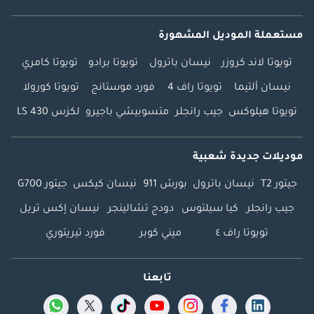
مستعملة الموديل المشهورة
تويوتا لاند كروزر
نيسان باترول
تويوتا برادو
تويوتا كامري
نيسان ألتيما
تويوتا راف 4
فورد موستانج
تويوتا كورولا
تويوتا هيلوكس
جيب رانجلر
متسوبيشي باجيرو
لكزس LS 430
موديلات جديدة شعبية
جيتور T2
نيسان باترول
بورش 911
نيسان كيكس
جيتور G700
جيب رانجلر
كيا سيلتوس
دودج تشالينجر
نيسان إكس تريل
تويوتا راف ٤
ميني كوبر
فورد تيريتوري
تابعنا