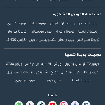
مستعملة الموديل المشهورة
تويوتا لاند كروزر
نيسان باترول
تويوتا برادو
تويوتا كامري
نيسان ألتيما
تويوتا راف 4
فورد موستانج
تويوتا كورولا
تويوتا هيلوكس
جيب رانجلر
متسوبيشي باجيرو
لكزس LS 430
موديلات جديدة شعبية
جيتور T2
نيسان باترول
بورش 911
نيسان كيكس
جيتور G700
جيب رانجلر
كيا سيلتوس
دودج تشالينجر
نيسان إكس تريل
تويوتا راف ٤
ميني كوبر
فورد تيريتوري
تابعنا