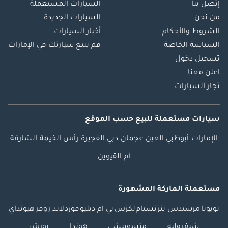
إتصل بنا
السيارات المستعملة
من نحن
السيارات الجديدة
الشروط والأحكام
أخبار السيارات
السياسة الخاصة
قم ببيع سيارتك في الإمارات
تسجيل دخول
اعلن معنا
تجار السيارات
سيارات مستعملة
للبيع
حسب الموقع
الإمارات
أبوظبي
العين
عجمان
دبي
الفجيرة
رأس الخيمة
الشارقة
أم القيوين
مستعملة الماركة المشهورة
تويوتا
مرسيدس بنز
نسيام
لكزس
بي ام دبليو
فورد
لاند روفر
هيونداي
شيفروليه
متسوبيشي
هوندا
بورش