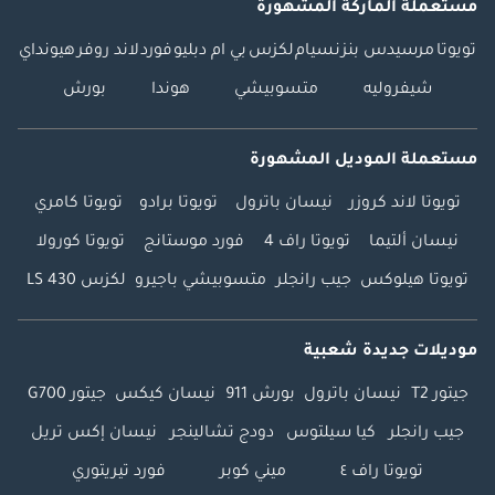
مستعملة الماركة المشهورة
تويوتا
مرسيدس بنز
نسيام
لكزس
بي ام دبليو
فورد
لاند روفر
هيونداي
شيفروليه
متسوبيشي
هوندا
بورش
مستعملة الموديل المشهورة
تويوتا لاند كروزر
نيسان باترول
تويوتا برادو
تويوتا كامري
نيسان ألتيما
تويوتا راف 4
فورد موستانج
تويوتا كورولا
تويوتا هيلوكس
جيب رانجلر
متسوبيشي باجيرو
لكزس LS 430
موديلات جديدة شعبية
جيتور T2
نيسان باترول
بورش 911
نيسان كيكس
جيتور G700
جيب رانجلر
كيا سيلتوس
دودج تشالينجر
نيسان إكس تريل
تويوتا راف ٤
ميني كوبر
فورد تيريتوري