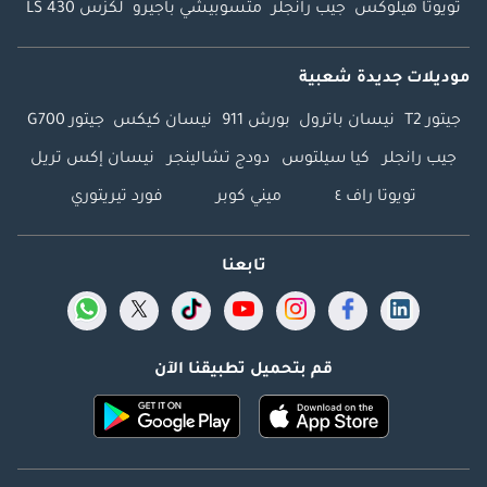
تويوتا هيلوكس
جيب رانجلر
متسوبيشي باجيرو
لكزس LS 430
موديلات جديدة شعبية
جيتور T2
نيسان باترول
بورش 911
نيسان كيكس
جيتور G700
جيب رانجلر
كيا سيلتوس
دودج تشالينجر
نيسان إكس تريل
تويوتا راف ٤
ميني كوبر
فورد تيريتوري
تابعنا
قم بتحميل تطبيقنا الآن