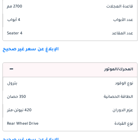
قاعدة العجلات
2700 مم
عدد الأبواب
4 أبواب
عدد المقاعد
4 Seater
الإبلاغ عن سعر غير صحيح
المحرك/الموتور
نوع الوقود
بترول
الطاقة الحصانية
350 حصان
عزم الدوران
420 نيوتن-متر
نوع القيادة
Rear Wheel Drive