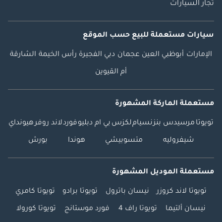
تجار السيارات
سيارات مستعملة
للبيع
حسب الموقع
الإمارات
أبوظبي
العين
عجمان
دبي
الفجيرة
رأس الخيمة
الشارقة
أم القيوين
مستعملة الماركة المشهورة
تويوتا
مرسيدس بنز
نسيام
لكزس
بي ام دبليو
فورد
لاند روفر
هيونداي
شيفروليه
متسوبيشي
هوندا
بورش
مستعملة الموديل المشهورة
تويوتا لاند كروزر
نيسان باترول
تويوتا برادو
تويوتا كامري
نيسان ألتيما
تويوتا راف 4
فورد موستانج
تويوتا كورولا