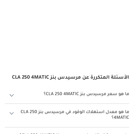
Mercedes Benz CLA 250 - Drive With
Mercedes Benz CLA 250 - Luxury
Style
Meets Power
الأسئلة المتكررة عن مرسيدس بنز CLA 250 4MATIC
ما هو سعر مرسيدس بنز CLA 250 4MATIC؟
سعر مرسيدس بنز CLA 250 4MATIC هو درهم 241,900.
ما هو معدل استهلاك الوقود في مرسيدس بنز CLA 250
4MATIC؟
يبلغ معدل استهلاك الوقود المقترح من الشركة المصنعة لسيارة مرسيدس
بنز CLA 250 2026 من 13كم/ليتر.