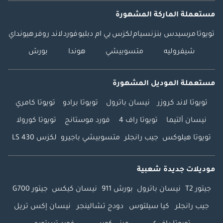
مستعملة الماركة المشهورة
تويوتا
مرسيدس بنز
نسيام
لكزس
بي ام دبليو
فورد
لاند روفر
هيونداي
شيفروليه
متسوبيشي
هوندا
بورش
مستعملة الموديل المشهورة
تويوتا لاند كروزر
نيسان باترول
تويوتا برادو
تويوتا كامري
نيسان ألتيما
تويوتا راف 4
فورد موستانج
تويوتا كورولا
تويوتا هيلوكس
جيب رانجلر
متسوبيشي باجيرو
لكزس LS 430
موديلات جديدة شعبية
جيتور T2
نيسان باترول
بورش 911
نيسان كيكس
جيتور G700
جيب رانجلر
كيا سيلتوس
دودج تشالينجر
نيسان إكس تريل