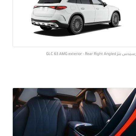
بنز GLC 63 AMG exterior - Rear Right Angled