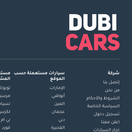
شركة
سيارات مستعملة
حسب
مستعم
الموقع
المش
إتصل بنا
الإمارات
تويوتا
من نحن
أبوظبي
مرسيد
الشروط والأحكام
العين
نسيام
السياسة الخاصة
عجمان
لكزس
تسجيل دخول
دبي
بي ام 
اعلن معنا
الفجيرة
فورد
تجار السيارات