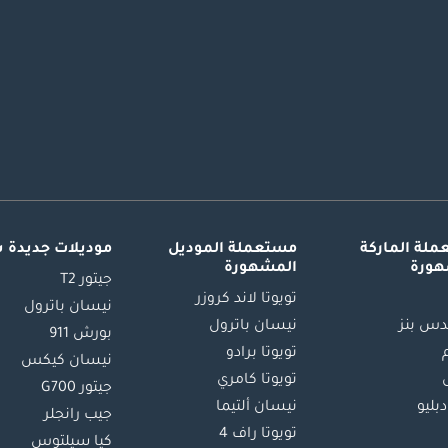
لة الماركة
مستعملة الموديل
موديلات جديدة 
هورة
المشهورة
جيتور T2
تويوتا لاند كروزر
نيسان باترول
س بنز
نيسان باترول
بورش 911
تويوتا برادو
نيسان كيكس
تويوتا كامري
جيتور G700
دبليو
نيسان ألتيما
جيب رانجلر
تويوتا راف 4
كيا سيلتوس