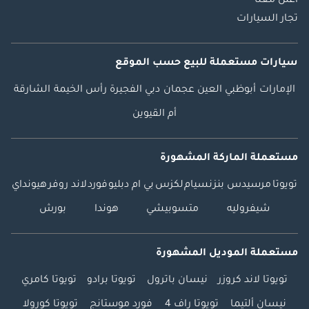
اعلن معنا
تجار السيارات
سيارات مستعملة
للبيع
حسب الموقع
الإمارات
أبوظبي
العين
عجمان
دبي
الفجيرة
رأس الخيمة
الشارقة
أم القيوين
مستعملة الماركة المشهورة
تويوتا
مرسيدس بنز
نسيام
لكزس
بي ام دبليو
فورد
لاند روفر
هيونداي
شيفروليه
متسوبيشي
هوندا
بورش
مستعملة الموديل المشهورة
تويوتا لاند كروزر
نيسان باترول
تويوتا برادو
تويوتا كامري
نيسان ألتيما
تويوتا راف 4
فورد موستانج
تويوتا كورولا