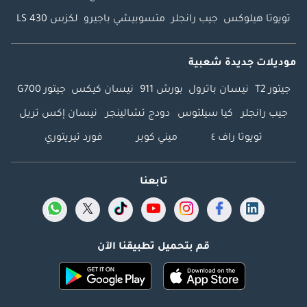
تويوتا هيلوكس
جيب رانجلر
متسوبيشي باجيرو
لكزس LS 430
موديلات جديدة شعبية
جيتور T2
نيسان باترول
بورش 911
نيسان كيكس
جيتور G700
جيب رانجلر
كيا سيلتوس
دودج تشالينجر
نيسان إكس تريل
تويوتا راف ٤
ميني كوبر
فورد تيريتوري
تابعنا
قم بتحميل تطبيقنا الآن