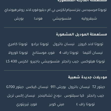
مستعملة الماركة المشهورة
تويوتا
مرسيدس بنز
نسيام
لكزس
بي ام دبليو
فورد
لاند روفر
هيونداي
شيفروليه
متسوبيشي
هوندا
بورش
مستعملة الموديل المشهورة
تويوتا لاند كروزر
نيسان باترول
تويوتا برادو
تويوتا كامري
نيسان ألتيما
تويوتا راف 4
فورد موستانج
تويوتا كورولا
تويوتا هيلوكس
جيب رانجلر
متسوبيشي باجيرو
لكزس LS 430
موديلات جديدة شعبية
جيتور T2
نيسان باترول
بورش 911
نيسان كيكس
جيتور G700
جيب رانجلر
كيا سيلتوس
دودج تشالينجر
نيسان إكس تريل
تويوتا راف ٤
ميني كوبر
فورد تيريتوري