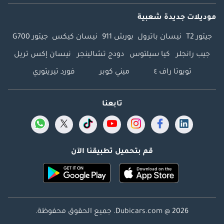
موديلات جديدة شعبية
جيتور T2
نيسان باترول
بورش 911
نيسان كيكس
جيتور G700
جيب رانجلر
كيا سيلتوس
دودج تشالينجر
نيسان إكس تريل
تويوتا راف ٤
ميني كوبر
فورد تيريتوري
تابعنا
قم بتحميل تطبيقنا الآن
Dubicars.com @ 2026. جميع الحقوق محفوظة.