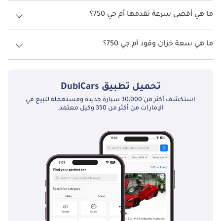
نسخ أم جي 750 هي .
وهيونداي جينيسيس، وبويك لاكروس. بينما قد تفتقر إلى هيبة العلامات 
ما هي أقصى سرعة تقدمها أم جي 750؟
الأوروبية، إلا أنها توفر مساحة داخلية وراحة وتجهيزات مشابهة بسعر أكثر 
إمكانية، مما يجعلها جذابة للمشترين الباحثين عن سيارة تنفيذية 
السرعة القصوى أم جي 750 هي TBD.
اقتصادية.
ما هي سعة خزان وقود أم جي 750؟
تبلغ سعة خزان الوقود في أم جي 750 TBD.
تحميل تطبيق
DubiCars
استكشف أكثر من 30،000 سيارة جديدة ومستعملة للبيع في
الإمارات من أكثر من 350 وكيل معتمد.