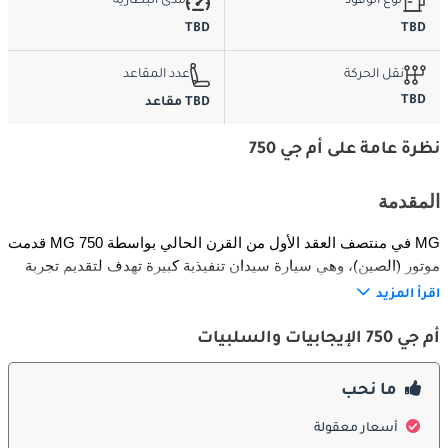
نوع الوقود
مدى البطارية
TBD
TBD
نقل الحركة
عدد المقاعد
TBD
TBD مقاعد
نظرة عامة على أم جي 750
المقدمة
قدمت MG 750 في منتصف العقد الأول من القرن الحالي بواسطة MG 
موتور (الصين)، وهي سيارة سيدان تنفيذية كبيرة تهدف لتقديم تجربة 
فاخرة بسعر مناسب. استندت إلى هندسة روفر 75 القديمة ودمجت 
اقرأ المزيد
عناصر التصميم البريطاني الكلاسيكي مع تحديثات تكنولوجية حديثة. 
استهدفت MG 750 المشترين الباحثين عن مقصورة واسعة، وراحة 
أم جي 750 الإيجابيات والسلبيات
تنفيذية، وتصميم مميز دون التكلفة العالية للسيارات الأوروبية الفاخرة 
التقليدية.
ما نحب
الخارج
أسعار معقولة