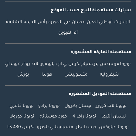
سيارات مستعملة
للبيع
حسب الموقع
الإمارات
أبوظبي
العين
عجمان
دبي
الفجيرة
رأس الخيمة
الشارقة
أم القيوين
مستعملة الماركة المشهورة
تويوتا
مرسيدس بنز
نسيام
لكزس
بي ام دبليو
فورد
لاند روفر
هيونداي
شيفروليه
متسوبيشي
هوندا
بورش
مستعملة الموديل المشهورة
تويوتا لاند كروزر
نيسان باترول
تويوتا برادو
تويوتا كامري
نيسان ألتيما
تويوتا راف 4
فورد موستانج
تويوتا كورولا
تويوتا هيلوكس
جيب رانجلر
متسوبيشي باجيرو
لكزس LS 430