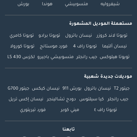
شيفروليه
متسوبيشي
هوندا
بورش
مستعملة الموديل المشهورة
تويوتا لاند كروزر
نيسان باترول
تويوتا برادو
تويوتا كامري
نيسان ألتيما
تويوتا راف 4
فورد موستانج
تويوتا كورولا
تويوتا هيلوكس
جيب رانجلر
متسوبيشي باجيرو
لكزس LS 430
موديلات جديدة شعبية
جيتور T2
نيسان باترول
بورش 911
نيسان كيكس
جيتور G700
جيب رانجلر
كيا سيلتوس
دودج تشالينجر
نيسان إكس تريل
تويوتا راف ٤
ميني كوبر
فورد تيريتوري
تابعنا