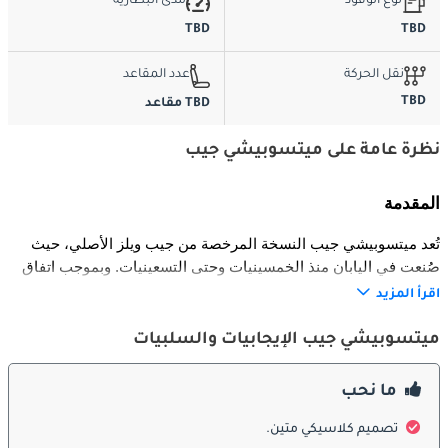
نوع الوقود
مدى البطارية
TBD
TBD
نقل الحركة
عدد المقاعد
TBD
TBD مقاعد
نظرة عامة على ميتسوبيشي جيب
المقدمة
تُعد ميتسوبيشي جيب النسخة المرخصة من جيب ويلز الأصلي، حيث 
صُنعت في اليابان منذ الخمسينيات وحتى التسعينيات. وبموجب اتفاق 
مع شركة ويلز، قامت ميتسوبيشي بإنتاج الجيب للاستخدام المدني 
اقرأ المزيد
والعسكري. اشتهر بمتانته وبساطته وقدرته القوية على الطرق الوعرة، 
ما جعله مركبة شائعة في اليابان وأسواق أخرى تحتاج إلى سيارة تتحمل 
ميتسوبيشي جيب الإيجابيات والسلبيات
الظروف القاسية. ويُعد ميتسوبيشي جيب جزءاً مهماً من تاريخ العلامة 
وإرثها في الدفع الرباعي.
ما نحب
الخارج
تصميم كلاسيكي متين.