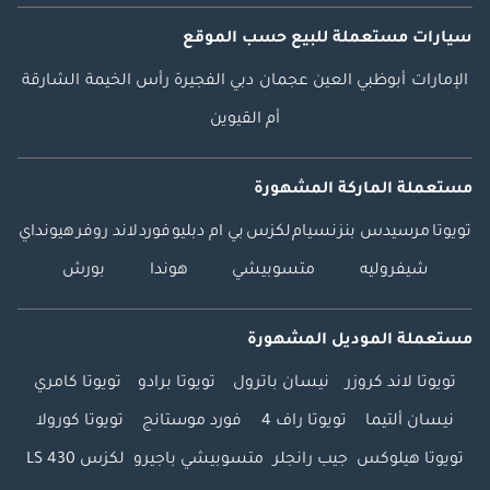
سيارات مستعملة
للبيع
حسب الموقع
الإمارات
أبوظبي
العين
عجمان
دبي
الفجيرة
رأس الخيمة
الشارقة
أم القيوين
مستعملة الماركة المشهورة
تويوتا
مرسيدس بنز
نسيام
لكزس
بي ام دبليو
فورد
لاند روفر
هيونداي
شيفروليه
متسوبيشي
هوندا
بورش
مستعملة الموديل المشهورة
تويوتا لاند كروزر
نيسان باترول
تويوتا برادو
تويوتا كامري
نيسان ألتيما
تويوتا راف 4
فورد موستانج
تويوتا كورولا
تويوتا هيلوكس
جيب رانجلر
متسوبيشي باجيرو
لكزس LS 430