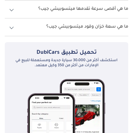
نسخ ميتسوبيشي جيب هي .
المنافسون
ما هي أقصى سرعة تقدمها ميتسوبيشي جيب؟
السرعة القصوى ميتسوبيشي جيب هي TBD.
تنافس ميتسوبيشي جيب مع سيارات الطرق الوعرة الكلاسيكية مثل 
ما هي سعة خزان وقود ميتسوبيشي جيب؟
تويوتا لاند كروزر (الأجيال الأولى)، ونيسان باترول، ولاند روفر سيريز. 
ورغم أن المنافسين تطوروا نحو مزيد من الراحة والحجم، إلا أن 
تبلغ سعة خزان الوقود في ميتسوبيشي جيب TBD.
ميتسوبيشي جيب حافظ على جاذبيته العملية الأصيلة. ويُعتبر اليوم 
سيارة كلاسيكية محبوبة بفضل أصالتها وإرثها القوي في الدفع الرباعي.
تحميل تطبيق
DubiCars
استكشف أكثر من 30،000 سيارة جديدة ومستعملة للبيع في
الإمارات من أكثر من 350 وكيل معتمد.