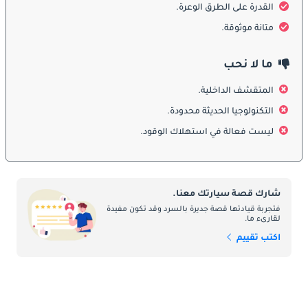
القدرة على الطرق الوعرة.
يحافظ ميتسوبيشي جيب على التصميم الصندوقي الأيقوني لجيب ويلز 
الأصلي. يشمل التصميم العملي ألواح هيكل مسطحة، ومصابيح أمامية 
متانة موثوقة.
دائرية، وشبكاً عمودياً. تؤكد الإطارات الكبيرة، وأقواس العجلات البارزة، 
وارتفاع السيارة عن الأرض على طابعها المخصص للطرق الوعرة. 
ما لا نحب
وبحسب النسخة، توفرت بخيارات السقف القماشي أو الصلب. يعكس 
تصميمها الخالد أولوية الوظيفة على الشكل، مبرزاً المتانة والاعتمادية.
المتقشف الداخلية.
التكنولوجيا الحديثة محدودة.
الداخل
ليست فعالة في استهلاك الوقود.
من الداخل، يتميز الجيب بالبساطة والعملية مع تركيز على المتانة أكثر 
من الراحة. يتغير ترتيب المقاعد بحسب النسخة ليستوعب عدداً مناسباً 
من الركاب. تتميز لوحة العدادات بالحد الأدنى من التجهيزات مع 
شارك قصة سيارتك معنا.
استخدام خامات متينة وتصميم عملي سهل الصيانة. ورغم غياب 
فتجربة قيادتها قصة جديرة بالسرد وقد تكون مفيدة
الرفاهية، إلا أن الداخل يعكس دورها كسيارة عملية ومناسبة للمهام 
لقارىء ما.
الشاقة.
اكتب تقييم
ميزات السلامة
كانت ميزات الأمان في ميتسوبيشي جيب محدودة مقارنة بالمعايير 
الحديثة، إذ صُمم في حقبة سابقة. شملت تجهيزاته الأساسية أحزمة 