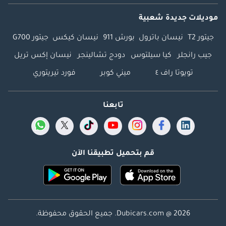
موديلات جديدة شعبية
جيتور T2
نيسان باترول
بورش 911
نيسان كيكس
جيتور G700
جيب رانجلر
كيا سيلتوس
دودج تشالينجر
نيسان إكس تريل
تويوتا راف ٤
ميني كوبر
فورد تيريتوري
تابعنا
قم بتحميل تطبيقنا الآن
Dubicars.com @ 2026. جميع الحقوق محفوظة.