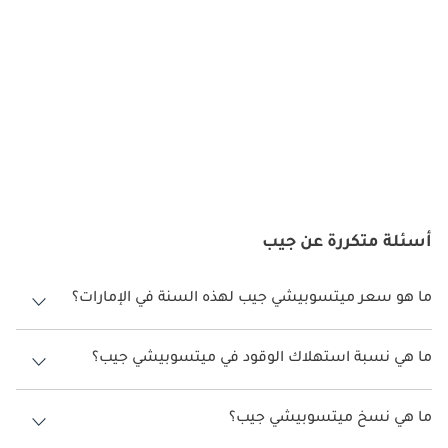
أمان وهيكلاً مقوّى. ومع ذلك، وفر هيكله الصلب متانة عالية في أصعب 
الظروف. ورغم أنه لم يُصمم لحماية متقدمة في الحوادث، إلا أن قدراته 
على الطرق الوعرة ساعدته في اجتياز التضاريس الصعبة بأمان.
خيارات المحركات
توفر ميتسوبيشي جيب بعدة خيارات محركات على مدار سنوات إنتاجه، 
شملت محركات بنزين وديزل تتراوح سعاتها بين 2.0 لتر و2.7 لتر. 
اقترنت هذه المحركات بناقل حركة يدوي وأنظمة دفع رباعي جزئي. 
ساعدت مجموعة الحركة المتينة والتصميم الميكانيكي البسيط في 
سهولة صيانته واعتماديته في البيئات القاسية. وركزت محركاته على 
أسئلة متكررة عن جيب
العزم والتحمل أكثر من السرعة.
الصيانة
ما هو سعر ميتسوبيشي جيب لهذه السنة في الإمارات؟
ميتسوبيشي جيب لهذه السنة في الإمارات هو TBD.
تُعد صيانة ميتسوبيشي جيب سهلة بفضل تصميمه الميكانيكي البسيط. 
ما هي نسبة استهلاك الوقود في ميتسوبيشي جيب؟
تشمل الصيانة الدورية تغيير الزيت، وفحص المكابح، وفحص مكونات 
نظام الدفع. تجعل مكوناته المتينة وبساطته الميكانيكية إصلاحه سهلاً 
اقترحت الشركة المصنعة أن تكون نسبة توفير استهلاك الوقود لسيارة
ميتسوبيشي جيب هو TBD.
حتى في المناطق النائية. ولا تزال قطع الغيار متوفرة عبر شبكات 
ما هي نسخ ميتسوبيشي جيب؟
الهواة، ما يضمن إمكانية ترميمه والحفاظ عليه كسيارة كلاسيكية.