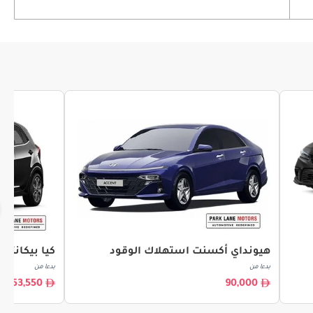
هيونداي أكسنت استهلاك الوقود
كيا بيكانتو
بدءا من
بدءا من
53,550
90,000