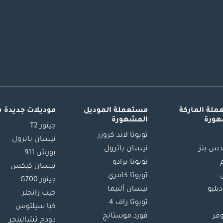
لة الماركة
مستعملة الموديل
موديلات جديدة 
هورة
المشهورة
جيتور T2
تويوتا لاند كروزر
نيسان باترول
س بنز
نيسان باترول
بورش 911
تويوتا برادو
نيسان كيكس
تويوتا كامري
جيتور G700
دبليو
نيسان ألتيما
جيب رانجلر
تويوتا راف 4
كيا سيلتوس
وفر
فورد موستانج
دودج تشالينجر