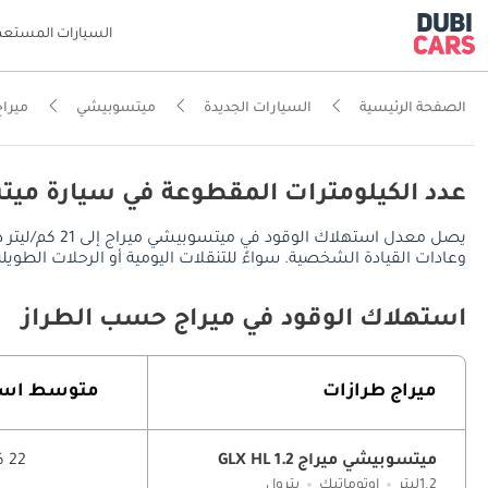
السيارات المستعم
الصفحة الرئيسية
السيارات الجديدة
ميتسوبيشي
ميراج
عدد الكيلومترات المقطوعة في سيارة ميت
وعادات القيادة الشخصية. سواءً للتنقلات اليومية أو الرحلات الطويلة، توفر ميتسوبيشي ميراج مدى قيادة يُقدر بـ 735 كم
استهلاك الوقود في ميراج حسب الطراز
ميراج طرازات
متوسط ​​است
ميتسوبيشي ميراج 1.2 GLX HL
22 كم/ليتر
1.2ليتر
اوتوماتيك
بترول