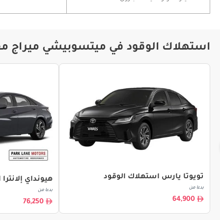
استهلاك الوقود في ميتسوبيشي ميراج مقا
تويوتا يارس استهلاك الوقود
هيونداي إلانترا
بدءا من
بدءا من
64,900
76,250