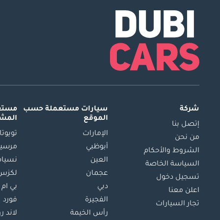
شركة
سيارات مستعملة
حسب
مستعم
الموقع
المش
إتصل بنا
الإمارات
تويوتا
من نحن
أبوظبي
مرسيد
الشروط والأحكام
العين
نسيام
السياسة الخاصة
عجمان
لكزس
تسجيل دخول
دبي
بي ام 
اعلن معنا
الفجيرة
فورد
تجار السيارات
رأس الخيمة
لاند ر