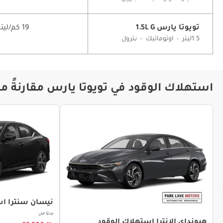
تويوتا يارس 1.5L G
19 كم/ليتر
1.5ليتر
اوتوماتيك
بترول
استهلاك الوقود في تويوتا يارس مقارنةً م
نيسان سنترا اس
بدءا من
هيونداي إلانترا استهلاك الوقود