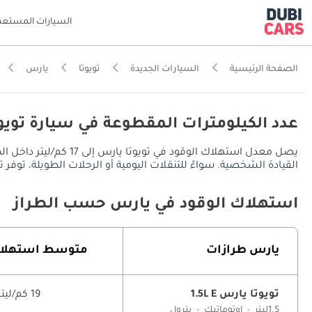
السيارات المستعم
الصفحة الرئيسية
السيارات الجديدة
تويوتا
يارس
عدد الكيلومترات المقطوعة في سيارة تويو
القيادة الشخصية. سواءً للتنقلات اليومية أو الرحلات الطويلة، توفر تويوتا يارس مدى قيادة يُقدر بـ 680 كم في المدينة، ويصل إل
استهلاك الوقود في يارس حسب الطراز
يارس طرازات
متوسط ​​استهلا
تويوتا يارس 1.5L E
19 كم/ليتر
1.5ليتر
اوتوماتيك
بترول