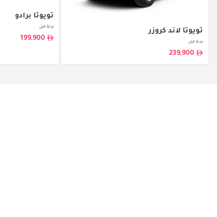
تويوتا برادو
بدءا من
تويوتا لاند كروزر
199,900
بدءا من
239,900