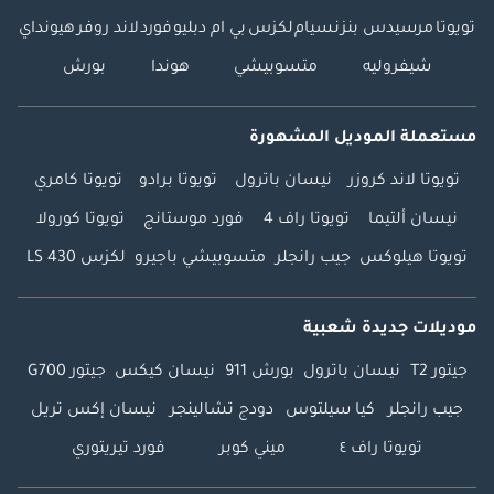
تويوتا
مرسيدس بنز
نسيام
لكزس
بي ام دبليو
فورد
لاند روفر
هيونداي
شيفروليه
متسوبيشي
هوندا
بورش
مستعملة الموديل المشهورة
تويوتا لاند كروزر
نيسان باترول
تويوتا برادو
تويوتا كامري
نيسان ألتيما
تويوتا راف 4
فورد موستانج
تويوتا كورولا
تويوتا هيلوكس
جيب رانجلر
متسوبيشي باجيرو
لكزس LS 430
موديلات جديدة شعبية
جيتور T2
نيسان باترول
بورش 911
نيسان كيكس
جيتور G700
جيب رانجلر
كيا سيلتوس
دودج تشالينجر
نيسان إكس تريل
تويوتا راف ٤
ميني كوبر
فورد تيريتوري