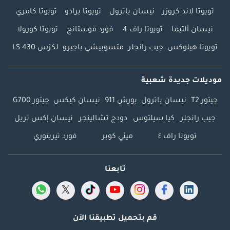
تويوتا لاند كروزر
نيسان باترول
تويوتا برادو
تويوتا كامري
نيسان ألتيما
تويوتا راف 4
فورد موستانج
تويوتا كورولا
تويوتا هيلوكس
جيب رانجلر
متسوبيشي باجيرو
لكزس LS 430
موديلات جديدة شعبية
جيتور T2
نيسان باترول
بورش 911
نيسان كيكس
جيتور G700
جيب رانجلر
كيا سيلتوس
دودج تشالينجر
نيسان إكس تريل
تويوتا راف ٤
ميني كوبر
فورد تيريتوري
تابعنا
قم بتحميل تطبيقنا الآن