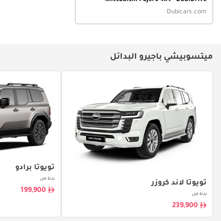
Mitsubishi Pajero 4x4 - DubiDrive
Episode-1
Dubicars.com
ميتسوبيشي باجيرو البدائل
تويوتا برادو
بدءا من
تويوتا لاند كروزر
199,900
بدءا من
239,900