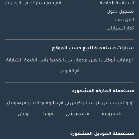
السياسة الخاصة
قم ببيع سيارتك في الإمارات
تسجيل دخول
اعلن معنا
تجار السيارات
سيارات مستعملة
للبيع
حسب الموقع
الإمارات
أبوظبي
العين
عجمان
دبي
الفجيرة
رأس الخيمة
الشارقة
أم القيوين
مستعملة الماركة المشهورة
تويوتا
مرسيدس بنز
نسيام
لكزس
بي ام دبليو
فورد
لاند روفر
هيونداي
شيفروليه
متسوبيشي
هوندا
بورش
مستعملة الموديل المشهورة