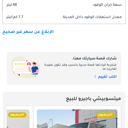
سعة خزان الوقود
88 ليتر
معدل استهلاك الوقود داخل المدينة
7.7 كم/ليتر
الإبلاغ عن سعر غير صحيح
شارك قصة سيارتك معنا.
فتجربة قيادتها قصة جديرة بالسرد وقد تكون مفيدة
لقارىء ما.
اكتب تقييم
ميتسوبيشي باجيرو للبيع
البريميوم
البريميوم