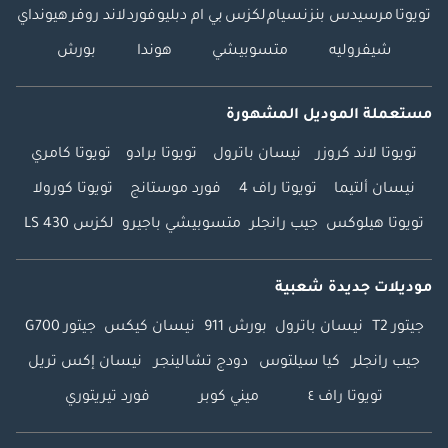
تويوتا
مرسيدس بنز
نسيام
لكزس
بي ام دبليو
فورد
لاند روفر
هيونداي
شيفروليه
متسوبيشي
هوندا
بورش
مستعملة الموديل المشهورة
تويوتا لاند كروزر
نيسان باترول
تويوتا برادو
تويوتا كامري
نيسان ألتيما
تويوتا راف 4
فورد موستانج
تويوتا كورولا
تويوتا هيلوكس
جيب رانجلر
متسوبيشي باجيرو
لكزس LS 430
موديلات جديدة شعبية
جيتور T2
نيسان باترول
بورش 911
نيسان كيكس
جيتور G700
جيب رانجلر
كيا سيلتوس
دودج تشالينجر
نيسان إكس تريل
تويوتا راف ٤
ميني كوبر
فورد تيريتوري