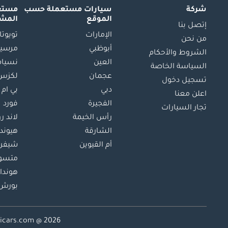
شركة
سيارات مستعملة
حسب
مستعم
الموقع
المش
إتصل بنا
الإمارات
تويوتا
من نحن
أبوظبي
مرسيد
الشروط والأحكام
العين
نسيام
السياسة الخاصة
عجمان
لكزس
تسجيل دخول
دبي
بي ام 
اعلن معنا
الفجيرة
فورد
تجار السيارات
رأس الخيمة
لاند ر
الشارقة
هيوند
أم القيوين
شيفرو
متسو
هوندا
بورش
Dubicars.com @ 2026. جميع الحقوق 