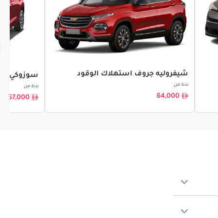
شيفروليه جروف استهلاك الوقود
سوزوكي بالي
بدءا من
بدءا من
64,000
57,000