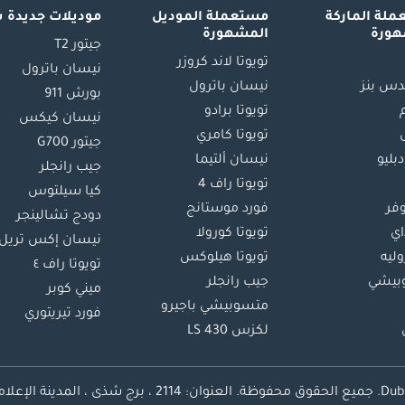
لة الماركة
مستعملة الموديل
موديلات جديدة 
هورة
المشهورة
جيتور T2
تويوتا لاند كروزر
نيسان باترول
س بنز
نيسان باترول
بورش 911
تويوتا برادو
نيسان كيكس
تويوتا كامري
جيتور G700
دبليو
نيسان ألتيما
جيب رانجلر
تويوتا راف 4
كيا سيلتوس
وفر
فورد موستانج
دودج تشالينجر
اي
تويوتا كورولا
نيسان إكس تريل
ليه
تويوتا هيلوكس
تويوتا راف ٤
بيشي
جيب رانجلر
ميني كوبر
متسوبيشي باجيرو
فورد تيريتوري
لكزس LS 430
محفوظة.
العنوان: 2114 ، برج شذى ، المدينة الإعلامية ، دبي ، الإمارات