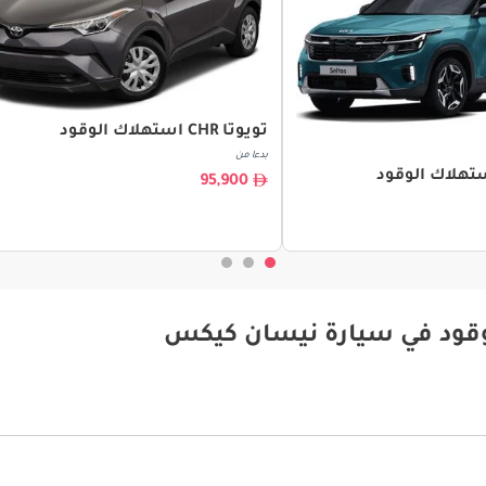
تويوتا CHR استهلاك الوقود
بدءا من
تهلاك الوقود
95,900
وقود في سيارة نيسان كيكس