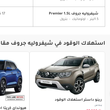
شيفروليه جروف Premier 1.5L
17 كم/ليتر
1.5ليتر
اوتوماتيك
بترول
استهلاك الوقود في شيفروليه جروف مقارن
رينو داستر استهلاك الوقود
بدءا من
هيونداي كريتا ا