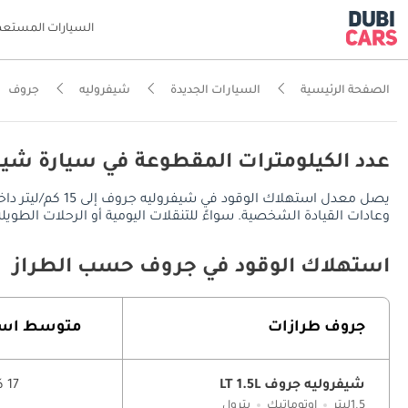
السيارات المستعم
الصفحة الرئيسية
السيارات الجديدة
شيفروليه
جروف
عدد الكيلومترات المقطوعة في سيارة شيف
وعادات القيادة الشخصية. سواءً للتنقلات اليومية أو الرحلات الطويلة، توفر شيفروليه جروف مدى قيادة يُقدر بـ 675 كم في
استهلاك الوقود في جروف حسب الطراز
جروف طرازات
متوسط ​​اس
شيفروليه جروف LT 1.5L
17 كم/ليتر
1.5ليتر
اوتوماتيك
بترول