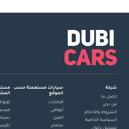
شركة
سيارات مستعملة
حسب
مستعم
الموقع
المش
إتصل بنا
الإمارات
تويوتا
من نحن
أبوظبي
مرسيد
الشروط والأحكام
العين
نسيام
السياسة الخاصة
عجمان
لكزس
تسجيل دخول