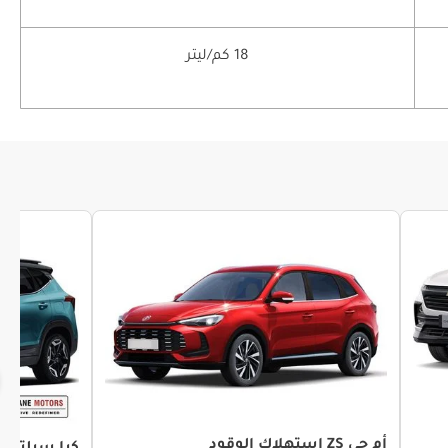
18 كم/ليتر
أم جي ZS استهلاك الوقود