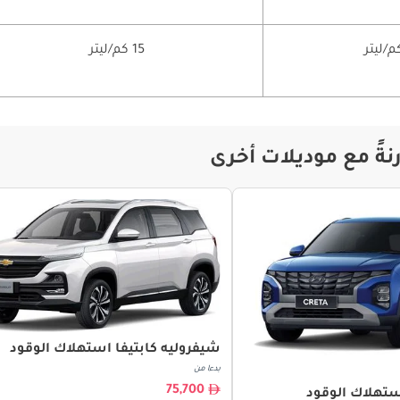
15 كم/ليتر
ةً مع موديلات أخرى
شيفروليه كابتيفا استهلاك الوقود
بدءا من
75,700
ستهلاك الوقود