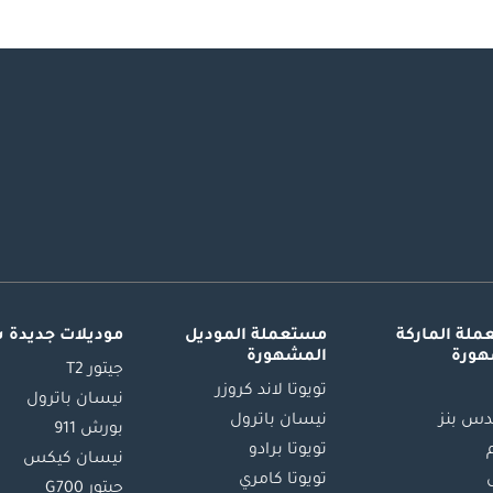
لة الماركة
مستعملة الموديل
موديلات جديدة 
هورة
المشهورة
جيتور T2
تويوتا لاند كروزر
نيسان باترول
س بنز
نيسان باترول
بورش 911
تويوتا برادو
نيسان كيكس
تويوتا كامري
جيتور G700