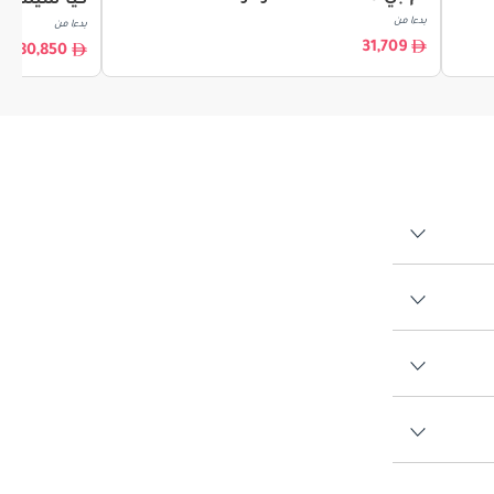
كيا سيلتوس
بدءا من
بدءا من
31,709
80,850