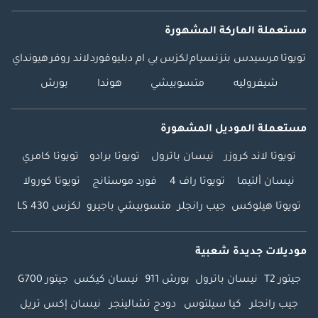
مستعملة الماركة المشهورة
تويوتا
مرسيدس بنز
نسيام
لكزس
بي ام دبليو
فورد
لاند روفر
هيونداي
شيفروليه
متسوبيشي
هوندا
بورش
مستعملة الموديل المشهورة
تويوتا لاند كروزر
نيسان باترول
تويوتا برادو
تويوتا كامري
نيسان ألتيما
تويوتا راف 4
فورد موستانج
تويوتا كورولا
تويوتا هيلوكس
جيب رانجلر
متسوبيشي باجيرو
لكزس LS 430
موديلات جديدة شعبية
جيتور T2
نيسان باترول
بورش 911
نيسان كيكس
جيتور G700
جيب رانجلر
كيا سيلتوس
دودج تشالينجر
نيسان إكس تريل