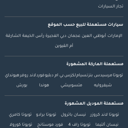
تجار السيارات
سيارات مستعملة
للبيع
حسب الموقع
الإمارات
أبوظبي
العين
عجمان
دبي
الفجيرة
رأس الخيمة
الشارقة
أم القيوين
مستعملة الماركة المشهورة
تويوتا
مرسيدس بنز
نسيام
لكزس
بي ام دبليو
فورد
لاند روفر
هيونداي
شيفروليه
متسوبيشي
هوندا
بورش
مستعملة الموديل المشهورة
تويوتا لاند كروزر
نيسان باترول
تويوتا برادو
تويوتا كامري
نيسان ألتيما
تويوتا راف 4
فورد موستانج
تويوتا كورولا