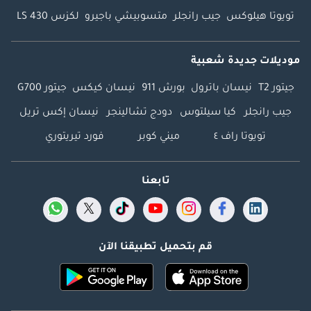
تويوتا هيلوكس
جيب رانجلر
متسوبيشي باجيرو
لكزس LS 430
موديلات جديدة شعبية
جيتور T2
نيسان باترول
بورش 911
نيسان كيكس
جيتور G700
جيب رانجلر
كيا سيلتوس
دودج تشالينجر
نيسان إكس تريل
تويوتا راف ٤
ميني كوبر
فورد تيريتوري
تابعنا
قم بتحميل تطبيقنا الآن