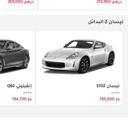
درهم 215,900
درهم 269,000
نيسان Z البدائل
نيسان 370Z
إنفينيتي Q60
بدءا من
بدءا من
184,700
185,000