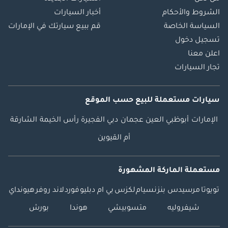
الشروط والأحكام
أخبار السيارات
السياسة الخاصة
قم ببيع سيارتك في الإمارات
تسجيل دخول
اعلن معنا
تجار السيارات
سيارات مستعملة
للبيع
حسب الموقع
الإمارات
أبوظبي
العين
عجمان
دبي
الفجيرة
رأس الخيمة
الشارقة
أم القيوين
مستعملة الماركة المشهورة
تويوتا
مرسيدس بنز
نسيام
لكزس
بي ام دبليو
فورد
لاند روفر
هيونداي
شيفروليه
متسوبيشي
هوندا
بورش