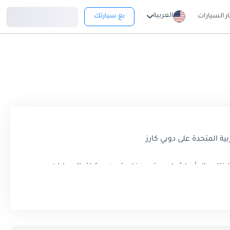
تسجيل دخول
العربية
ار السيارات
بع سيارتك
الإنتاج ، إلا أن إرثها مستمر ، خاصة بين عشاق السيارات
العربية المتحدة. يهدف هذا الدليل الشامل المُحسّن لتحسين محركات البحث (SEO) إلى تقديم رؤى حول الأهمية التاريخية والميزات الفريدة والجاذبية الدائمة