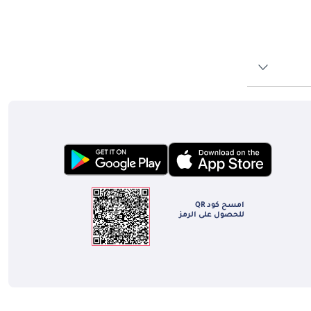
التصميم المبتكر: كانت سيارات NSU ، وخاصة Ro 80 ، متقدمة جدًا على وقتها من حيث التصميم. تستمر أشكالها الديناميكية الهوائية ومبادئها الهندسية المبتكرة في إلهام تصميم
سيارات NSU في الإمارات العربية المتحدة ، المتوفرة بشكل أساسي من خلال وكلاء السيارات الكلاسيكية والبائعين الخاصين ، تتم صيانتها بعناية وشغف كبيرين. إنها لا تمثل فقط
امسح كود QR
للحصول على الرمز
على الرغم من أن NSU توقفت عن عملياتها منذ أكثر من نصف قرن ، إلا أن الروح المبتكرة للعلامة التجارية لا تزال قائمة ، لا سيما في قلوب عشاق السيارات الكلاسيكية في الإمارات