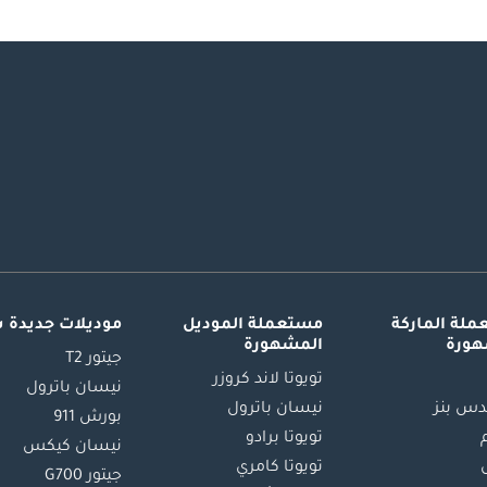
لة الماركة
مستعملة الموديل
موديلات جديدة 
هورة
المشهورة
جيتور T2
تويوتا لاند كروزر
نيسان باترول
س بنز
نيسان باترول
بورش 911
تويوتا برادو
نيسان كيكس
تويوتا كامري
جيتور G700