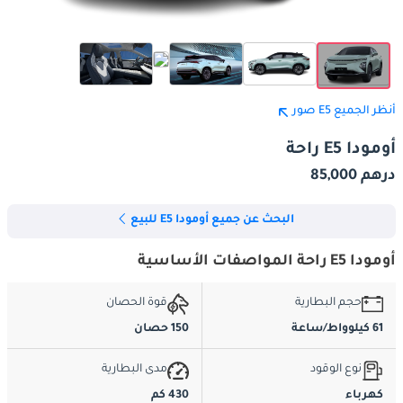
أنظر الجميع E5 صور
أومودا E5 راحة
درهم 85,000
البحث عن جميع أومودا E5 للبيع
أومودا E5 راحة المواصفات الأساسية
حجم البطارية
قوة الحصان
61 كيلوواط/ساعة
150 حصان
نوع الوقود
مدى البطارية
كهرباء
430 كم