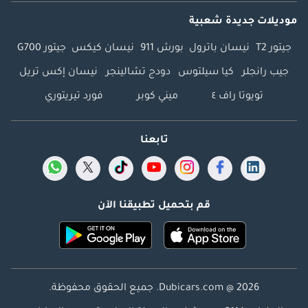
موديلات جديدة شعبية
جيتور T2
نيسان باترول
بورش 911
نيسان كيكس
جيتور G700
جيب رانجلر
كيا سيلتوس
دودج تشالينجر
نيسان إكس تريل
تويوتا راف ٤
ميني كوبر
فورد تيريتوري
تابعنا
قم بتحميل تطبيقنا الآن
Dubicars.com @ 2026. جميع الحقوق محفوظة.