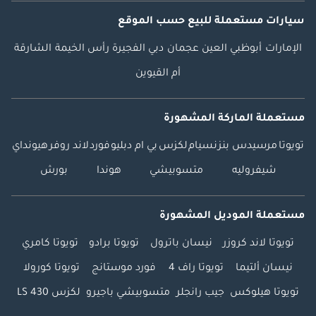
سيارات مستعملة
للبيع
حسب الموقع
الإمارات
أبوظبي
العين
عجمان
دبي
الفجيرة
رأس الخيمة
الشارقة
أم القيوين
مستعملة الماركة المشهورة
تويوتا
مرسيدس بنز
نسيام
لكزس
بي ام دبليو
فورد
لاند روفر
هيونداي
شيفروليه
متسوبيشي
هوندا
بورش
مستعملة الموديل المشهورة
تويوتا لاند كروزر
نيسان باترول
تويوتا برادو
تويوتا كامري
نيسان ألتيما
تويوتا راف 4
فورد موستانج
تويوتا كورولا
تويوتا هيلوكس
جيب رانجلر
متسوبيشي باجيرو
لكزس LS 430