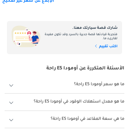
الإبلاغ عن سعر غير صحيح
شارك قصة سيارتك معنا.
فتجربة قيادتها قصة جديرة بالسرد وقد تكون مفيدة
لقارىء ما.
اكتب تقييم
الأسئلة المتكررة عن أومودا E5 راحة
ما هو سعر أومودا E5 راحة؟
سعر أومودا E5 راحة هو درهم 85,000.
ما هو معدل استهلاك الوقود في أومودا E5 راحة؟
يبلغ معدل استهلاك الوقود المقترح من الشركة المصنعة لسيارة أومودا E5
2026 من 430كم.
ما هي سعة المقاعد في أومودا E5 راحة؟