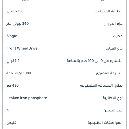
الطاقة الحصانية
150 حصان
عزم الدوران
340 نيوتن-متر
محرك
Single
نوع القيادة
Front Wheel Drive
التسارع من 0 إلى 100 كلم بالساعة
7.2 ثوانٍ
السرعة القصوى
180 كم/الساعة
نطاق المسافة المقطوعة
430 كم
نوع البطارية
Lithium iron phosphate
مدة الشحن
4
المواصفات الإقليمية
خليجي