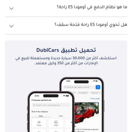
تتسع أومودا E5 راحة لأ 5 أشخاص.
ما هو نظام الدفع في أومودا E5 راحة؟
نظام الدفع في أومودا E5 Front Wheel Drive راحة.
هل تحوي أومودا E5 راحة فتحة سقف؟
نعم توفر أومودا E5 راحة فتحة السقف كخيار.
تحميل تطبيق
DubiCars
استكشف أكثر من 30،000 سيارة جديدة ومستعملة للبيع في
الإمارات من أكثر من 350 وكيل معتمد.