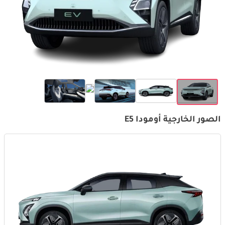
الصور الخارجية أومودا E5