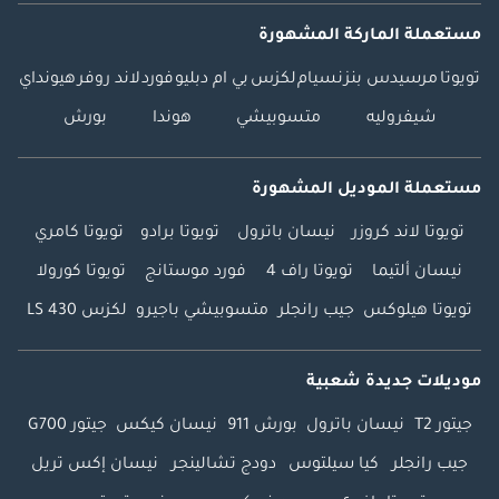
مستعملة الماركة المشهورة
تويوتا
مرسيدس بنز
نسيام
لكزس
بي ام دبليو
فورد
لاند روفر
هيونداي
شيفروليه
متسوبيشي
هوندا
بورش
مستعملة الموديل المشهورة
تويوتا لاند كروزر
نيسان باترول
تويوتا برادو
تويوتا كامري
نيسان ألتيما
تويوتا راف 4
فورد موستانج
تويوتا كورولا
تويوتا هيلوكس
جيب رانجلر
متسوبيشي باجيرو
لكزس LS 430
موديلات جديدة شعبية
جيتور T2
نيسان باترول
بورش 911
نيسان كيكس
جيتور G700
جيب رانجلر
كيا سيلتوس
دودج تشالينجر
نيسان إكس تريل