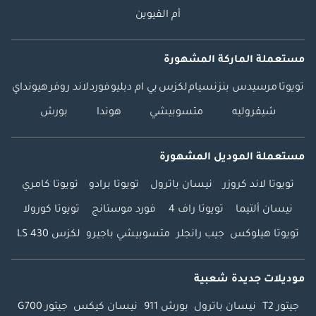
أم القيوين
مستعملة الماركة المشهورة
تويوتا
مرسيدس بنز
نسيام
لكزس
بي ام دبليو
فورد
لاند روفر
هيونداي
شيفروليه
متسوبيشي
هوندا
بورش
مستعملة الموديل المشهورة
تويوتا لاند كروزر
نيسان باترول
تويوتا برادو
تويوتا كامري
نيسان ألتيما
تويوتا راف 4
فورد موستانج
تويوتا كورولا
تويوتا هيلوكس
جيب رانجلر
متسوبيشي باجيرو
لكزس LS 430
موديلات جديدة شعبية
جيتور T2
نيسان باترول
بورش 911
نيسان كيكس
جيتور G700