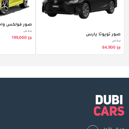
صور فولكس واج
بدءا من
صور تويوتا يارس
199,000
بدءا من
64,900