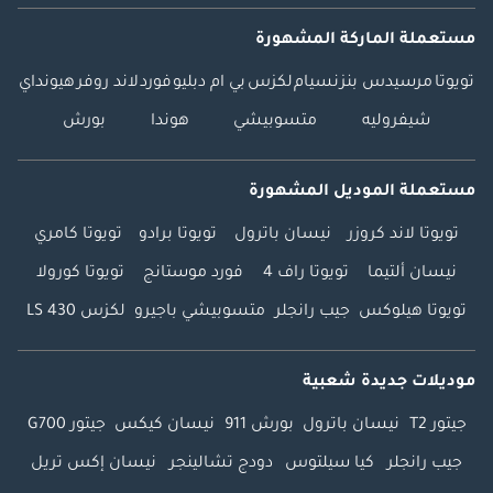
مستعملة الماركة المشهورة
تويوتا
مرسيدس بنز
نسيام
لكزس
بي ام دبليو
فورد
لاند روفر
هيونداي
شيفروليه
متسوبيشي
هوندا
بورش
مستعملة الموديل المشهورة
تويوتا لاند كروزر
نيسان باترول
تويوتا برادو
تويوتا كامري
نيسان ألتيما
تويوتا راف 4
فورد موستانج
تويوتا كورولا
تويوتا هيلوكس
جيب رانجلر
متسوبيشي باجيرو
لكزس LS 430
موديلات جديدة شعبية
جيتور T2
نيسان باترول
بورش 911
نيسان كيكس
جيتور G700
جيب رانجلر
كيا سيلتوس
دودج تشالينجر
نيسان إكس تريل