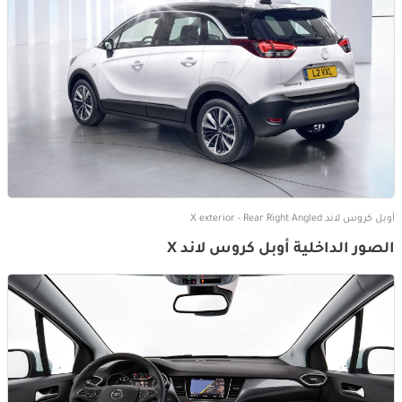
أوبل كروس لاند X exterior - Rear Right Angled
الصور الداخلية أوبل كروس لاند X