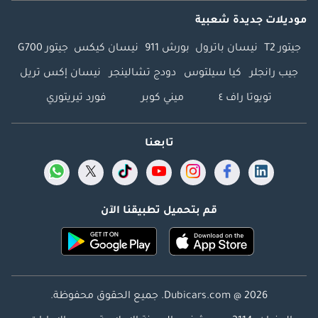
موديلات جديدة شعبية
جيتور T2
نيسان باترول
بورش 911
نيسان كيكس
جيتور G700
جيب رانجلر
كيا سيلتوس
دودج تشالينجر
نيسان إكس تريل
تويوتا راف ٤
ميني كوبر
فورد تيريتوري
تابعنا
قم بتحميل تطبيقنا الآن
Dubicars.com @ 2026. جميع الحقوق محفوظة.