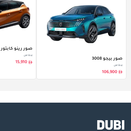
صور رينو كابتور
بدءا من
صور بيجو 3008
15,910
بدءا من
106,900