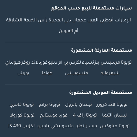
سيارات مستعملة
للبيع
حسب الموقع
الإمارات
أبوظبي
العين
عجمان
دبي
الفجيرة
رأس الخيمة
الشارقة
أم القيوين
مستعملة الماركة المشهورة
تويوتا
مرسيدس بنز
نسيام
لكزس
بي ام دبليو
فورد
لاند روفر
هيونداي
شيفروليه
متسوبيشي
هوندا
بورش
مستعملة الموديل المشهورة
تويوتا لاند كروزر
نيسان باترول
تويوتا برادو
تويوتا كامري
نيسان ألتيما
تويوتا راف 4
فورد موستانج
تويوتا كورولا
تويوتا هيلوكس
جيب رانجلر
متسوبيشي باجيرو
لكزس LS 430