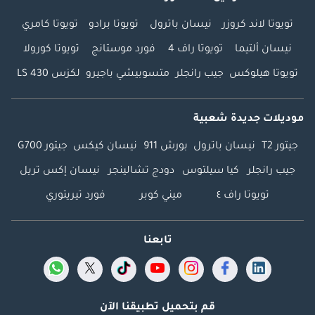
تويوتا لاند كروزر
نيسان باترول
تويوتا برادو
تويوتا كامري
نيسان ألتيما
تويوتا راف 4
فورد موستانج
تويوتا كورولا
تويوتا هيلوكس
جيب رانجلر
متسوبيشي باجيرو
لكزس LS 430
موديلات جديدة شعبية
جيتور T2
نيسان باترول
بورش 911
نيسان كيكس
جيتور G700
جيب رانجلر
كيا سيلتوس
دودج تشالينجر
نيسان إكس تريل
تويوتا راف ٤
ميني كوبر
فورد تيريتوري
تابعنا
قم بتحميل تطبيقنا الآن