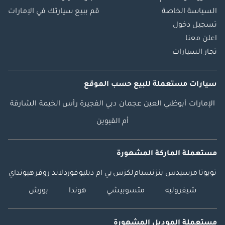
السياسة الخاصة
قم ببيع سيارتك في الإمارات
تسجيل دخول
اعلن معنا
تجار السيارات
سيارات مستعملة
للبيع
حسب الموقع
الإمارات
أبوظبي
العين
عجمان
دبي
الفجيرة
رأس الخيمة
الشارقة
أم القيوين
مستعملة الماركة المشهورة
تويوتا
مرسيدس بنز
نسيام
لكزس
بي ام دبليو
فورد
لاند روفر
هيونداي
شيفروليه
متسوبيشي
هوندا
بورش
مستعملة الموديل المشهورة