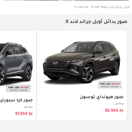
أوبل جراند لاند X interior - Front Seats
صور بدائل أوبل جراند لاند X
صور هيونداي توسون
صور كيا سبورتي
بدءا من
بدءا من
86,940
97,650