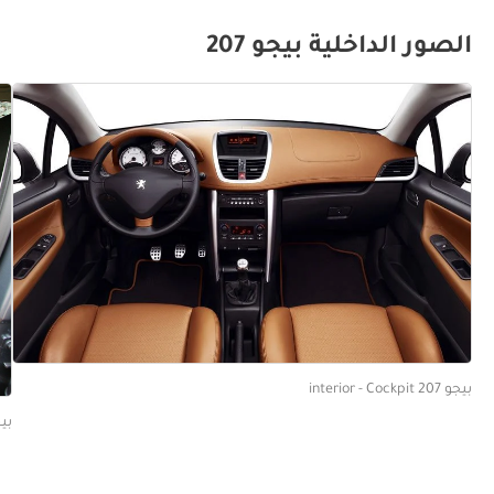
الصور الداخلية بيجو 207
بيجو 207 interior - Cockpit
بيجو 207 s