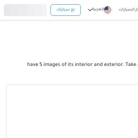
تسجيل دخول
العربية
ار السيارات
بع سيارتك
have 5 images of its interior and exterior. Take a look at the Front, Rea