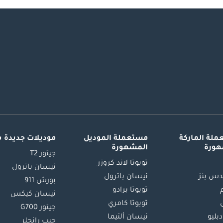
لة الماركة
مستعملة الموديل
موديلات جديدة 
هورة
المشهورة
جيتور T2
تويوتا لاند كروزر
نيسان باترول
س بنز
نيسان باترول
بورش 911
تويوتا برادو
نيسان كيكس
تويوتا كامري
جيتور G700
دبليو
نيسان ألتيما
جيب رانجلر