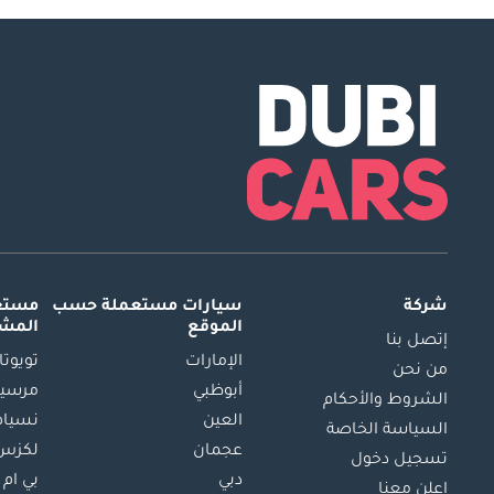
شركة
سيارات مستعملة
حسب
مستعم
الموقع
المش
إتصل بنا
الإمارات
تويوتا
من نحن
أبوظبي
مرسيد
الشروط والأحكام
العين
نسيام
السياسة الخاصة
عجمان
لكزس
تسجيل دخول
دبي
بي ام 
اعلن معنا