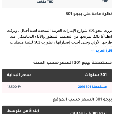
TBD
TBD مقاعد
نظرة عامة على بيجو 301
برزت بيجو 301 شوارع الإمارات العربية المتحدة لعدة أجيال ، وتركت 
انطباعًا دائمًا بمزيجها من التصميم المتطور والأداء الديناميكي. منذ 
طرحها الأولي وحتى أحدث إصداراتها ، تطورت 301 لتلبية متطلبات 
السائقين المميزين في الإمارات العربية المتحدة ، مما يبرز التزام بيجو 
اقرأ المزيد
بالتميز والابتكار.
مستعملة بيجو 301 السعر حسب السنة
الخارج
301 سنوات
سعر البداية
التصميم الخارجي لسيارة بيجو 301 هو مزيج متناغم من الأناقة 
والحداثة. مع كل جيل جديد ، يتطور المظهر الخارجي للسيارة ليعكس 
مستعملة 301 2016
12,500
أحدث اتجاهات التصميم مع الحفاظ على سمات بيجو المميزة. من 
خطوطها الأنيقة إلى شبكها الأمامي المصقول ، ينضح المظهر الخارجي 
بيجو 301 السعر حسب الموقع
لـ 301 إحساسًا بالثقة والفخامة. تعد المناظر الطبيعية المتنوعة في 
الإمارات بمثابة خلفية مثالية لعرض التصميم الخالد للسيارة.
ابتداءً من متوسط
بيجو 301 في الإمارات