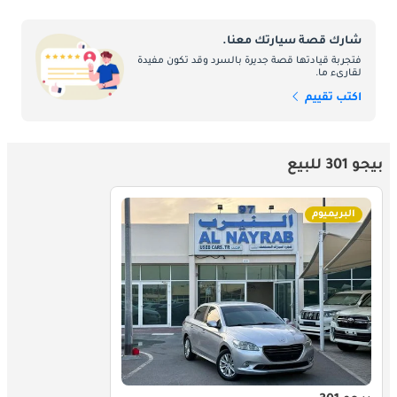
زينة المحرك
تحت غطاء المحرك ، تقدم بيجو 301 مجموعة من زخارف المحرك 
شارك قصة سيارتك معنا.
المصممة لتلبية تفضيلات القيادة المتنوعة. من المحركات الفعالة 
فتجربة قيادتها قصة جديرة بالسرد وقد تكون مفيدة
لقارىء ما.
والمستجيبة إلى الخيارات الأكثر قوة ، تم تصميم كل تقليم للمحرك 
لتحقيق توازن بين الأداء وكفاءة استهلاك الوقود. سواء كنت تبحث عن 
اكتب تقييم
رفيق مدني رشيق أو طراد قادر على الطريق السريع ، توفر حواف 
محرك 301 مجموعة متنوعة من الخيارات لتناسب احتياجات قيادتك.
بيجو 301 للبيع
صيانة
البريميوم
إن امتلاك بيجو 301 في الإمارات لا يقتصر فقط على القيادة - بل يتعلق 
أيضًا بالحفاظ على الأداء الأمثل للسيارة بمرور الوقت. الصيانة الدورية 
ضرورية لضمان استمرار 301 في تقديم تجربة قيادة موثوقة وفعالة. 
تقدم مراكز خدمة بيجو المعتمدة في جميع أنحاء الإمارات العربية 
المتحدة رعاية متخصصة ، باستخدام قطع غيار أصلية وفنيين خبراء 
للحفاظ على 301 في أفضل حالة.
المنافسين