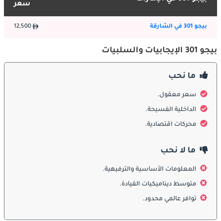
سعر
الداخلية
بيجو 301 في الشارقة
12,500
ادخل إلى Peugeot 301 ، وسوف تستقبلك من الداخل الذي يوازن بين 
الراحة والأداء الوظيفي مع لمسة من الفخامة. تم تصميم المقصورة 
بيجو 301 الإيجابيات والسلبيات
بعناية لتعزيز تجربة القيادة ، مع مقاعد مريحة ، وأدوات تحكم سهلة 
الاستخدام ، ومواد فاخرة تخلق أجواء من التطور. من التنقلات اليومية 
ما نحب
إلى الرحلات الطويلة ، يضمن المقصورة الداخلية 301 أن يسافر كل من 
السائق والركاب براحة وأناقة.
سعر معقول.
الداخلية الفسيحة.
ميزات السلامة
محركات اقتصادية.
تعطي بيجو الأولوية للسلامة في تصميم 301 ، وتزودها بمجموعة من 
ميزات الأمان المتقدمة لتوفير راحة البال على الطريق. من أنظمة الكبح 
ما لا نحب
المبتكرة إلى تقنيات مساعدة السائق الذكية ، تم تصميم الطراز 301 
المعلومات الأساسية والترفيهية.
لتعزيز السلامة النشطة والسلبية. سواء كنت تتنقل في شوارع المدينة 
أو الطرق السريعة ، تساهم ميزات الأمان في السيارة في توفير تجربة 
متوسط ديناميكيات القيادة.
قيادة آمنة وواثقة.
توافر عالمي محدود.