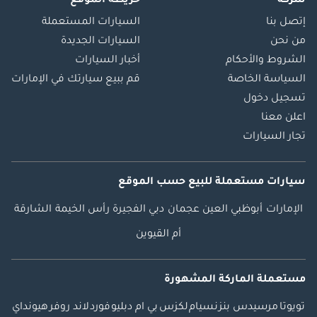
شركة
خريطة الموقع
إتصل بنا
السيارات المستعملة
من نحن
السيارات الجديدة
الشروط والأحكام
أخبار السيارات
السياسة الخاصة
قم ببيع سيارتك في الإمارات
تسجيل دخول
اعلن معنا
تجار السيارات
سيارات مستعملة
للبيع
حسب الموقع
الإمارات
أبوظبي
العين
عجمان
دبي
الفجيرة
رأس الخيمة
الشارقة
أم القيوين
مستعملة الماركة المشهورة
تويوتا
مرسيدس بنز
نسيام
لكزس
بي ام دبليو
فورد
لاند روفر
هيونداي