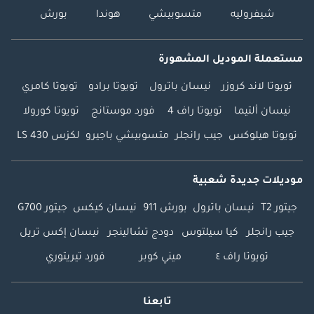
شيفروليه
متسوبيشي
هوندا
بورش
مستعملة الموديل المشهورة
تويوتا لاند كروزر
نيسان باترول
تويوتا برادو
تويوتا كامري
نيسان ألتيما
تويوتا راف 4
فورد موستانج
تويوتا كورولا
تويوتا هيلوكس
جيب رانجلر
متسوبيشي باجيرو
لكزس LS 430
موديلات جديدة شعبية
جيتور T2
نيسان باترول
بورش 911
نيسان كيكس
جيتور G700
جيب رانجلر
كيا سيلتوس
دودج تشالينجر
نيسان إكس تريل
تويوتا راف ٤
ميني كوبر
فورد تيريتوري
تابعنا