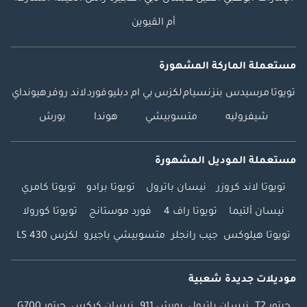
أم القيوين
مستعملة الماركة المشهورة
تويوتا
مرسيدس بنز
نسيام
لكزس
بي ام دبليو
فورد
لاند روفر
هيونداي
شيفروليه
متسوبيشي
هوندا
بورش
مستعملة الموديل المشهورة
تويوتا لاند كروزر
نيسان باترول
تويوتا برادو
تويوتا كامري
نيسان ألتيما
تويوتا راف 4
فورد موستانج
تويوتا كورولا
تويوتا هيلوكس
جيب رانجلر
متسوبيشي باجيرو
لكزس LS 430
موديلات جديدة شعبية